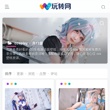
cosplay
共13篇
汇聚各类好看的 COS 电脑桌面壁纸，海量高清 cos 图片素材免费共
享分享，风格多样画质清晰，适配电脑桌面使用，随心挑选心仪 cos
壁纸资源。
排序
更新
浏览
点赞
评论