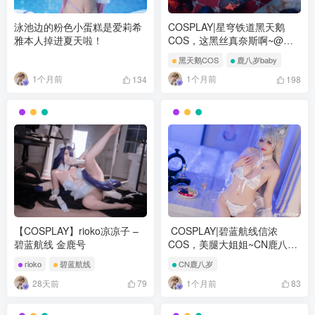
泳池边的粉色小蛋糕是爱莉希
COSPLAY|星穹铁道黑天鹅
雅本人掉进夏天啦！
COS，这黑丝真奈斯啊~@鹿
八岁baby
黑天鹅COS
鹿八岁baby
1个月前
1个月前
134
198
【COSPLAY】rioko凉凉子 –
COSPLAY|碧蓝航线信浓
碧蓝航线 金鹿号
COS，美腿大姐姐~CN鹿八岁
baby
rioko
碧蓝航线
CN鹿八岁
28天前
1个月前
79
83