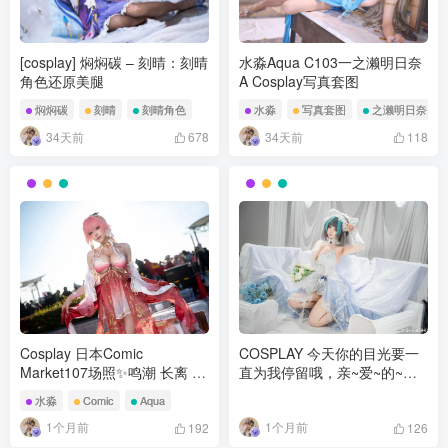
[cosplay] 焖焖碳 – 刻晴：刻晴
水淼Aqua C103一之濑明日奈
角色还原美腿
A Cosplay写真套图
焖焖碳
刻晴
刻晴角色
水淼
写真套图
之濑明日奈
34天前
34天前
678
118
Cosplay 日本Comic
COSPLAY 今天你的目光要一
Market107场照✨鸣潮 长离 @
直为我停留哦，亲~爱~的~！
水淼-Aqua
碧蓝航线 柴郡@氢氧化钡-
水淼
Comic
Aqua
1个月前
1个月前
192
126