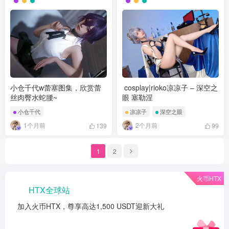
小仓千代w蕾塞图集，欣赏蕾
cosplay|rioko凉凉子 – 深空之
丝肉臀水蛇腰~
眼 塞勒涅
小仓千代
凉凉子
深空之眼
1个月前
2个月前
139
99
1
2
火币HTX
HTX全球站
加入火币HTX，尊享高达1,500 USDT迎新大礼