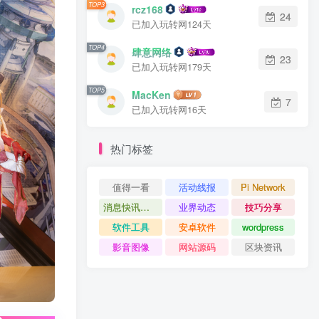
TOP3
rcz168
24
已加入玩转网124天
TOP4
肆意网络
23
已加入玩转网179天
TOP5
MacKen
7
已加入玩转网16天
热门标签
值得一看
活动线报
Pi Network
消息快讯查看更多 》》
业界动态
技巧分享
软件工具
安卓软件
wordpress
影音图像
网站源码
区块资讯