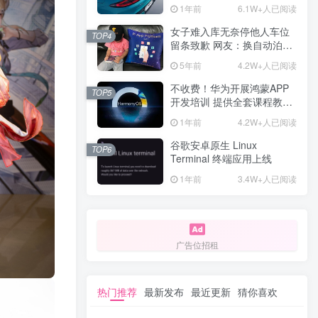
计一年回本
1年前
6.1W+人已阅读
女子难入库无奈停他人车位
TOP4
留条致歉 网友：换自动泊车
来
5年前
4.2W+人已阅读
不收费！华为开展鸿蒙APP
TOP5
开发培训 提供全套课程教学
资源
1年前
4.2W+人已阅读
谷歌安卓原生 Linux
TOP6
Terminal 终端应用上线
1年前
3.4W+人已阅读
广告位招租
热门推荐
最新发布
最近更新
猜你喜欢