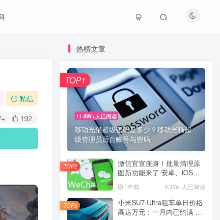
科
热榜文章
TOP1
私信
11.8W+人已阅读
W+
192
移动光猫超级密码是多少？移动光猫超
级管理员后台账号与密码
微信官宣瘦身！批量清理原
TOP2
图新功能来了 安卓、iOS均
可使用
1年前
9.3W+人已阅读
小米SU7 Ultra租车单日价格
TOP3
高达万元：一月内已约满 预