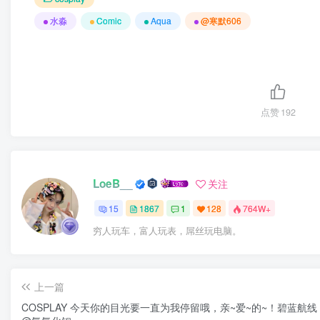
水淼
Comic
Aqua
@寒默606
点赞
192
LoeB__
关注
15
1867
1
128
764W+
穷人玩车，富人玩表，屌丝玩电脑。
上一篇
COSPLAY 今天你的目光要一直为我停留哦，亲~爱~的~！碧蓝航线