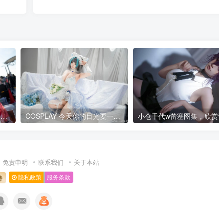
Cosplay 日本Comic Market107场照✨鸣潮 长离 @水淼-Aqua
COSPLAY 今天你的目光要一直为我停留哦，亲~爱~的~！碧蓝航线 柴郡@氢氧化钡-
免责申明
联系我们
关于本站
隐私政策
服务条款
持