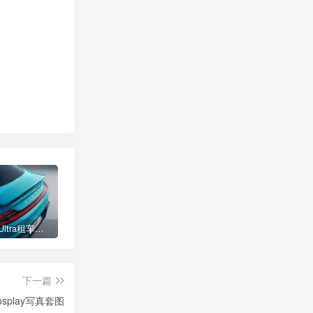
小米SU7 Ultra租车单日价格高达万元：一月内已约满 预计一年回本
女子难入库无奈停他人车位留条致歉 网友：换自动泊车来
不收费！华为开展鸿蒙APP开发培训 提供全套课程教学资源
下一篇
osplay写真套图