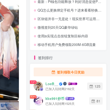
最新：Pi钱包功能释放？利好消息促使Pi加速主网！你的币够吗？
QQ怎么更换绑定手机号？进来看看秒换手机绑定教程
区块链并非一无是处！现实世界可运用区块链强化数字韧性防范黑客
微视签到20天QQ豪华绿钻
使用js实现点击按钮复制目标内容
移动手机用户免费领取200M-6GB流量
签到排行
签到领取今日奖励
TOP1
LoeB__
125
已加入玩转网2162天
TOP2
kbx991炒币
81
已加入玩转网1525天