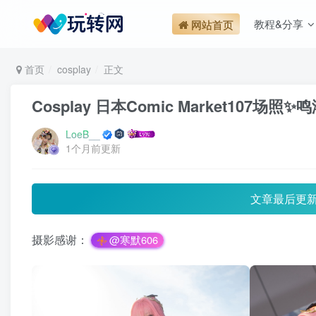
教程&分享
网站首页
首页
cosplay
正文
Cosplay 日本Comic Market107场照✨
LoeB__
1个月前更新
文章最后更
摄影感谢：
@寒默606