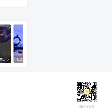
小仓千代w蕾塞图集，欣赏蕾丝肉臀水蛇腰~
COSPLAY|碧蓝航线信浓COS，美腿大姐姐~CN鹿八岁baby
微信公众号