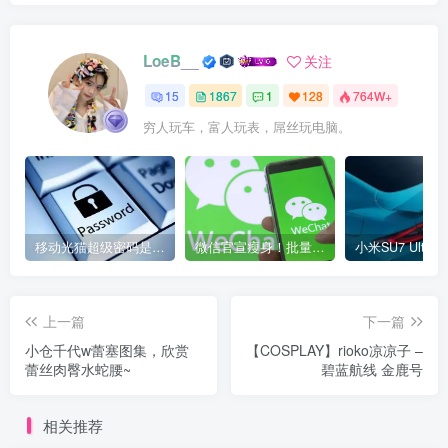
LoeB__
关注
15
1867
1
128
764W+
穷人玩车，富人玩表，屌丝玩电脑。
移动光猫超级密码是多少？移动光猫超级管理员后台账号与密码
微信官宣瘦身！批量清理原图新功能来了 安卓、iOS均可使用
上一篇
下一篇
小仓千代w蕾塞图集，欣赏
【COSPLAY】rioko凉凉子 –
蕾丝肉臀水蛇腰~
碧蓝航线 金鹿号
相关推荐