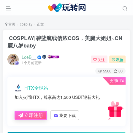
首页
cosplay
正文
COSPLAY|碧蓝航线信浓COS，美腿大姐姐~CN
鹿八岁baby
LoeB__
关注
私信
1个月前更新
5500
83
火币HTX
HTX全球站
加入火币HTX，尊享高达1,500 USDT迎新大礼
立即注册
我要下载