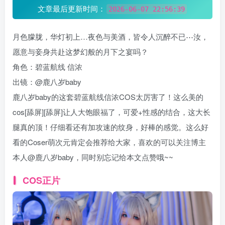
文章最后更新时间：
2026-06-07 22:56:39
月色朦胧，华灯初上…夜色与美酒，皆令人沉醉不已⋯汝，
愿意与妾身共赴这梦幻般的月下之宴吗？
角色：碧蓝航线 信浓
出镜：@鹿八岁baby
鹿八岁baby的这套碧蓝航线信浓COS太厉害了！这么美的
cos[舔屏][舔屏]让人大饱眼福了，可爱+性感的结合，这大长
腿真的顶！仔细看还有加攻速的纹身，好棒的感觉。这么好
看的Coser萌次元肯定会推荐给大家，喜欢的可以关注博主
本人@鹿八岁baby，同时别忘记给本文点赞哦~~
COS正片