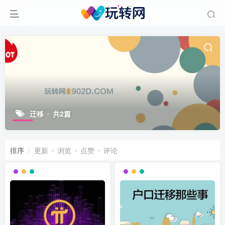
迁移
共2篇
排序
更新
浏览
点赞
评论