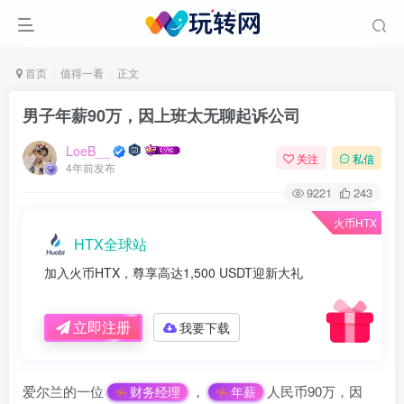
首页
值得一看
正文
男子年薪90万，因上班太无聊起诉公司
LoeB__
关注
私信
4年前发布
9221
243
火币HTX
HTX全球站
加入火币HTX，尊享高达1,500 USDT迎新大礼
立即注册
我要下载
爱尔兰的一位
，
人民币90万，因
财务经理
年薪