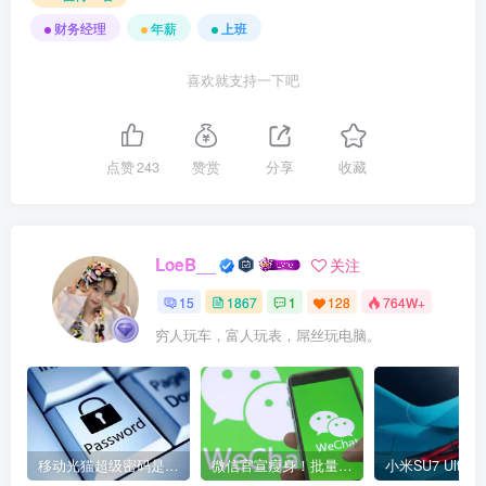
财务经理
年薪
上班
喜欢就支持一下吧
点赞
243
赞赏
分享
收藏
LoeB__
关注
15
1867
1
128
764W+
穷人玩车，富人玩表，屌丝玩电脑。
移动光猫超级密码是多少？移动光猫超级管理员后台账号与密码
微信官宣瘦身！批量清理原图新功能来了 安卓、iOS均可使用