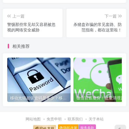
上一篇
下一篇
警惕那些常见却又容易被忽
杀猪盘诈骗的常见套路、防
视的网络安全威胁
范指南，都在这里啦！
相关推荐
移动光猫超级密码是多少？移动光猫超级管理员后台账号与密码
微信
网站地图
免责申明
联系我们
关于本站
隐私政策
服务条款
IPv6 支持