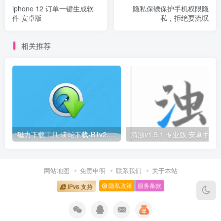
iphone 12 订单一键生成软
隐私保镖保护手机权限隐
件 安卓版
私，拒绝耍流氓
相关推荐
磁力下载工具 蟒蛇下载-BTv2.8V2支持下载各种资源
清浊v1.9.1 专业版 安卓手机垃圾
网站地图
免责申明
联系我们
关于本站
隐私政策
服务条款
IPv6 支持