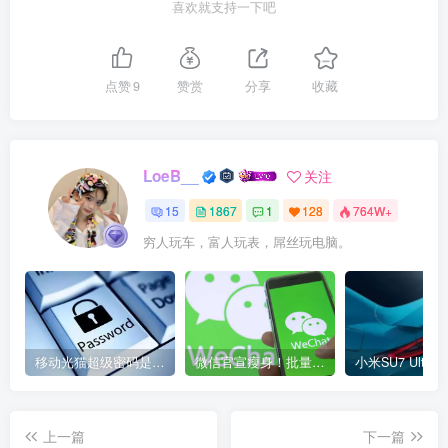
喜欢就支持一下吧
点赞
9
赞赏
分享
收藏
LoeB__
关注
15
1867
1
128
764W+
穷人玩车，富人玩表，屌丝玩电脑。
移动光猫超级密码是多少？移动光猫超级管理员后台账号与密码
微信官宣瘦身！批量清理原图新功能来了 安卓、iOS均可使用
上一篇
下一篇