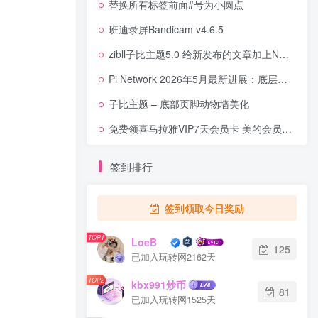
替换所有标签前面#号为小圆点
班迪录屏Bandicam v4.6.5
zibll子比主题5.0 给新发布的文章加上NEW小图标
Pi Network 2026年5月最新进展：底层升级、智能合约与生态落地全面提速
子比主题 – 底部页脚动物墙美化
免费领喜马拉雅VIP7天会员卡 美的会员权益升级
签到排行
签到领取今日奖励
TOP1
LoeB__
125
已加入玩转网2162天
TOP2
kbx991炒币
81
已加入玩转网1525天