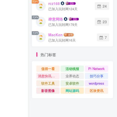
TOP3
rcz168
24
已加入玩转网124天
TOP4
肆意网络
23
已加入玩转网179天
TOP5
MacKen
7
已加入玩转网16天
热门标签
值得一看
活动线报
Pi Network
消息快讯查看更多 》》
业界动态
技巧分享
软件工具
安卓软件
wordpress
影音图像
网站源码
区块资讯