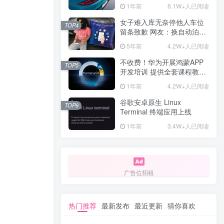
计一年回本
1年前
6.1W+人已阅读
女子难入库无奈停他人车位
TOP4
留条致歉 网友：换自动泊车
来
5年前
4.2W+人已阅读
不收费！华为开展鸿蒙APP
TOP5
开发培训 提供全套课程教学
资源
1年前
4.2W+人已阅读
谷歌安卓原生 Linux
TOP6
Terminal 终端应用上线
1年前
3.4W+人已阅读
广告位招租
热门推荐
最新发布
最近更新
猜你喜欢