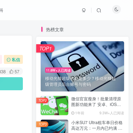
科
热榜文章
TOP1
私信
11.8W+人已阅读
838
57
移动光猫超级密码是多少？移动光猫超
级管理员后台账号与密码
微信官宣瘦身！批量清理原
TOP2
图新功能来了 安卓、iOS均
可使用
1年前
9.3W+人已阅读
小米SU7 Ultra租车单日价格
TOP3
高达万元：一月内已约满 预