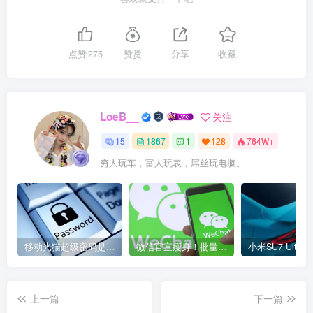
点赞
275
赞赏
分享
收藏
LoeB__
关注
15
1867
1
128
764W+
穷人玩车，富人玩表，屌丝玩电脑。
移动光猫超级密码是多少？移动光猫超级管理员后台账号与密码
微信官宣瘦身！批量清理原图新功能来了 安卓、iOS均可使用
上一篇
下一篇