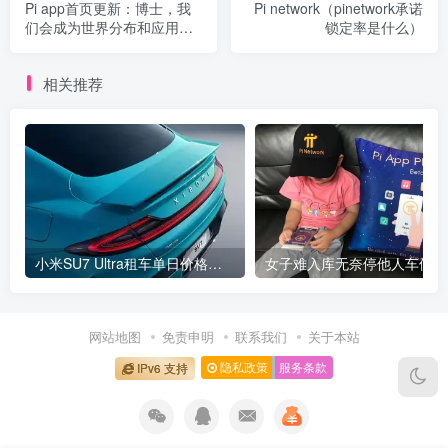
Pi app首页更新：博士，我
Pi network（pinetwork承诺
们会成为世界分布和应用最
锁定率是什么）
广泛的加密资产和web3应用
架构！
相关推荐
小米SU7 Ultra租车单日价格高达万元：一月内已约满 预计一年回本
女
网站地图
免责申明
联系我们
关于本站
隐私政策
服务条款
IPv6 支持