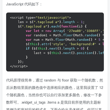
JavaScript 代码如下：
<script type=
"text/javascript"
>
    len = $
(
".tagcloud a"
)
.
length
 - 
1
;
    $
(
".tagcloud a"
)
.
each
(
function
(
i
)
{
var
let
 = 
new
Array
(
'27ea80'
,
'3366FF'
,
'ff
var
 random1 = Math.
floor
(
Math.
random
(
)
 * 
1
var
 num = Math.
floor
(
Math.
random
(
)
 * 
5
 + 
1
        $
(
this
)
.
attr
(
'style'
, 
'background:#'
 + 
let
if
(
$
(
this
)
.
next
(
)
.
length
 > 
0
)
{
            last = $
(
this
)
.
next
(
)
.
position
(
)
.
left
}
}
)
;
</script>
代码原理很简单，通过 random 与 floor 获取一个随机数，然
后从数组里面的颜色值中选择相应的颜色，这里我设置了 12
个随机颜色，当然你也可以自行添加更多颜色，修改一下参
数即可。.widget_ui_tags .items a 是我目前所使用的主题标
签侧边栏所对应的样式名，下面会给出具体样式，你可以直