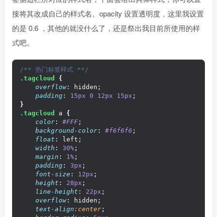
接将其改成自己的样式名。opacity 设置透明度，这里我设置
的是 0.6 ，其他的就没什么了，还是祭出我目前所使用的样
式吧。
/** 热门标签样式 **/
.tagcloud
{
overflow
: hidden;
padding
: 
15px
0 
12px
15px
;
}
.tagcloud
 a 
{
color
: 
#FFF
;
background-color
: 
#f6f6f6
;
float
: left;
width
: 
30%
;
margin
: 
1%
;
padding
: 
3px
;
font-size
: 
12px
;
height
: 
28px
;
line-height
: 
22px
;
overflow
: hidden;
text-align
:center
;