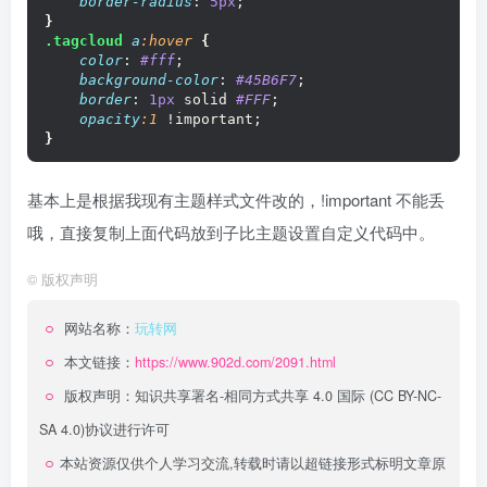
border-radius
: 
5px
;
}
.tagcloud
a
:hover
{
color
: 
#fff
;
background-color
: 
#45B6F7
;
border
: 
1px
 solid 
#FFF
;
opacity
:1
 !important;
}
基本上是根据我现有主题样式文件改的，!important 不能丢
哦，直接复制上面代码放到子比主题设置自定义代码中。
©
版权声明
网站名称：
玩转网
本文链接：
https://www.902d.com/2091.html
版权声明：
知识共享署名-相同方式共享 4.0 国际 (CC BY-NC-
SA 4.0)
协议进行许可
本站资源仅供个人学习交流,转载时请以超链接形式标明文章原