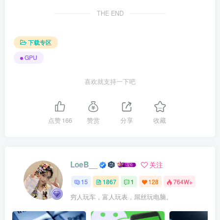
THE END
下载专区
GPU
喜欢就支持一下吧
点赞
166
赞赏
分享
收藏
LoeB__
关注
15
1867
1
128
764W+
穷人玩车，富人玩表，屌丝玩电脑。