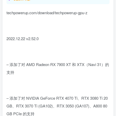
techpowerup.com/download/techpowerup-gpu-z
2022.12.22 v2.52.0
– 添加了对 AMD Radeon RX 7900 XT 和 XTX（Navi 31）的
支持
– 添加了对 NVIDIA GeForce RTX 4070 Ti、RTX 3080 Ti 20
GB、RTX 3070 Ti (GA102)、RTX 3050 (GA107)、A800 80
GB PCIe 的支持