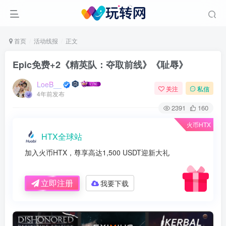
首页
活动线报
正文
Epic免费+2《精英队：夺取前线》《耻辱》
LoeB__
关注
私信
4年前发布
2391
160
火币HTX
HTX全球站
加入火币HTX，尊享高达1,500 USDT迎新大礼
立即注册
我要下载