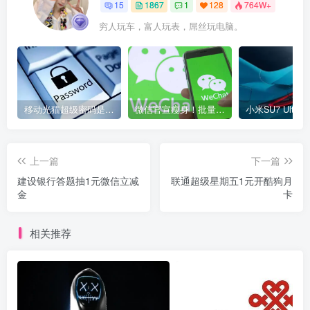
15
1867
1
128
764W+
穷人玩车，富人玩表，屌丝玩电脑。
移动光猫超级密码是多少？移动光猫超级管理员后台账号与密码
微信官宣瘦身！批量清理原图新功能来了 安卓、iOS均可使用
上一篇
下一篇
建设银行答题抽1元微信立减
联通超级星期五1元开酷狗月
金
卡
相关推荐