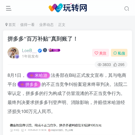
首页
值得一看
业界动态
正文
拼多多“百万补贴”真到账了！
LoeB__
关注
私信
1年前发布
3833
295
8月1日，
法务部在B站正式发文宣布，其与电商
米哈游
平台
的不正当竞争纠纷案迎来终审判决。法院二
拼多多
审认定，拼多多的行为构成了仿冒混淆的不正当竞争行为。
最终判决要求拼多多刊登声明、消除影响，并赔偿米哈游经
济损失100万元人民币。