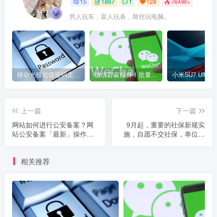
15
1867
1
128
764W+
穷人玩车，富人玩表，屌丝玩电脑。
移动光猫超级密码是多少？移动光猫超级管理员后台账号与密码
微信官宣瘦身！批量清理原图新功能来了 安卓、iOS均可使用
上一篇
下一篇
网站如何进行公安备案？网
9月起，重要的社保新规实
站公安备案「最新」操作指
施，自愿不交社保，单位不
南，图文详解！
交社保，不行了
相关推荐