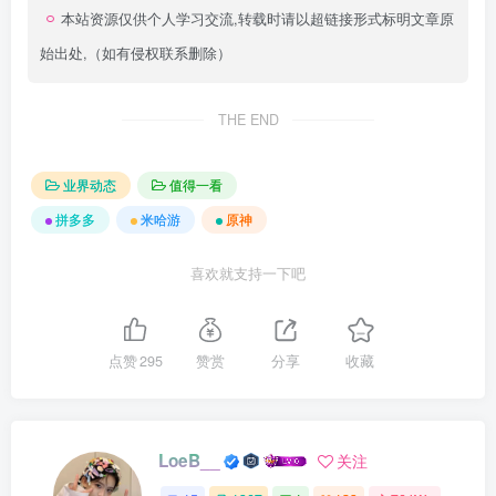
本站资源仅供个人学习交流,转载时请以超链接形式标明文章原
始出处,（如有侵权联系删除）
THE END
业界动态
值得一看
拼多多
米哈游
原神
喜欢就支持一下吧
点赞
295
赞赏
分享
收藏
LoeB__
关注