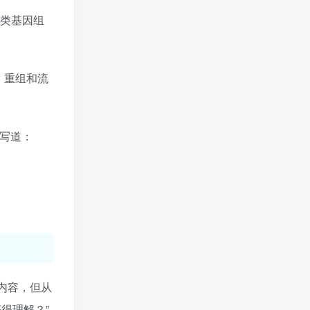
人类基因组
、重组和流
年写道：
整内容，但从
得理解？”