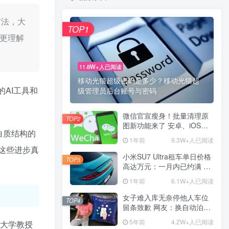
方法，大
TOP1
TOP1
们更理解
11.8W+人已阅读
11.8W+人已阅读
移动光猫超级密码是多少？移动光猫超
移动光猫超级密码是多少？移动光猫超
的AI工具和
级管理员后台账号与密码
级管理员后台账号与密码
微信官宣瘦身！批量清理原
微信官宣瘦身！批量清理原
TOP2
TOP2
图新功能来了 安卓、iOS均
图新功能来了 安卓、iOS均
白质结构的
可使用
可使用
1年前
1年前
9.3W+人已阅读
9.3W+人已阅读
这些进步真
小米SU7 Ultra租车单日价格
小米SU7 Ultra租车单日价格
TOP3
TOP3
高达万元：一月内已约满 预
高达万元：一月内已约满 预
计一年回本
计一年回本
1年前
1年前
6.1W+人已阅读
6.1W+人已阅读
女子难入库无奈停他人车位
女子难入库无奈停他人车位
TOP4
TOP4
留条致歉 网友：换自动泊车
留条致歉 网友：换自动泊车
来
来
5年前
5年前
4.2W+人已阅读
4.2W+人已阅读
亚大学教授