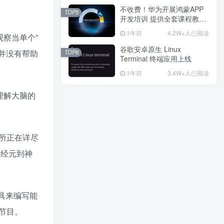
不收费！华为开展鸿蒙APP
不收费！华为开展鸿蒙APP
TOP5
TOP5
开发培训 提供全套课程教学
开发培训 提供全套课程教学
资源
资源
1年前
1年前
4.2W+人已阅读
4.2W+人已阅读
察当单个”
谷歌安卓原生 Linux
谷歌安卓原生 Linux
并没有帮助
TOP6
TOP6
Terminal 终端应用上线
Terminal 终端应用上线
1年前
1年前
3.4W+人已阅读
3.4W+人已阅读
理解大脑的
广告位招租
所正在详尽
热门推荐
最新发布
最近更新
猜你喜欢
神经元到神
再见！虚拟机。Windows和Linux终于合体了
京东双十二发货规则
具来编写能
移动光猫超级密码是多少？移动光猫超级管理员后台账号与密码
节目。