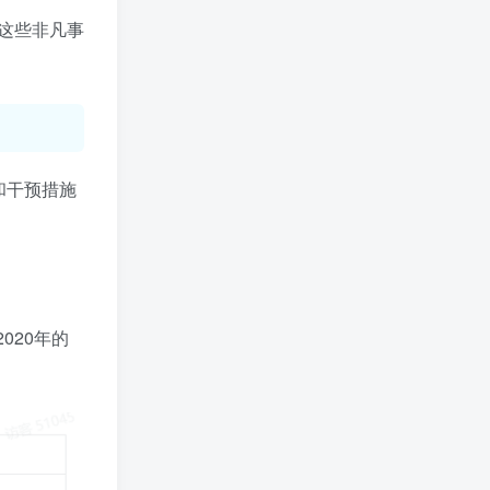
白杨SEO：百度/谷歌搜索引擎是如何判断SEO作弊的？举例说明
这些非凡事
舔狗日记Puls小程序源码
SEO优化公司哪家好？绒布球有限科技有限公司挺不错！
签到排行
和干预措施
签到领取今日奖励
TOP1
LoeB__
126
已加入玩转网2165天
TOP2
kbx991炒币
81
020年的
已加入玩转网1527天
TOP3
rcz168
24
已加入玩转网127天
TOP4
肆意网络
23
已加入玩转网182天