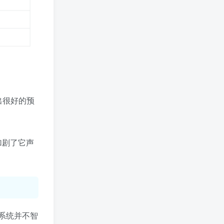
TOP5
MacKen
8
已加入玩转网18天
热门标签
值得一看
活动线报
Pi Network
消息快讯查看更多 》》
业界动态
技巧分享
做出很好的预
软件工具
安卓软件
wordpress
影音图像
网站源码
区块资讯
加剧了它声
系统并不智