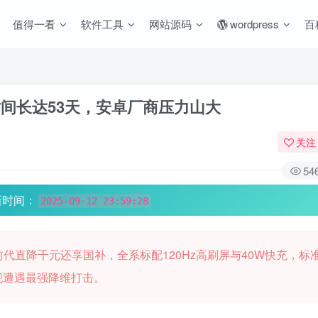
值得一看
软件工具
网站源码
wordpress
百
货时间长达53天，安卓厂商压力山大
关注
54
新时间：
2025-09-12 23:59:28
前代直降千元还享国补，全系标配120Hz高刷屏与40W快充，标
旗舰遭遇最强降维打击。