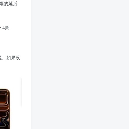
幅的延后
3~4周。
是说。如果没