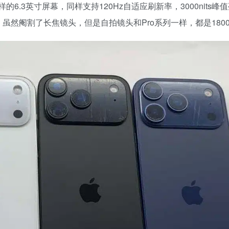
ro一样的6.3英寸屏幕，同样支持120Hz自适应刷新率，3000nits
。虽然阉割了长焦镜头，但是自拍镜头和Pro系列一样，都是180