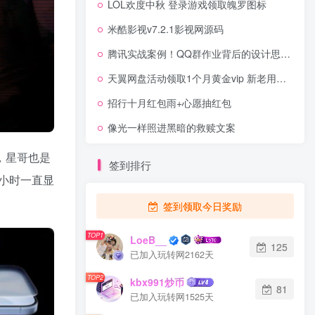
LOL欢度中秋 登录游戏领取魄罗图标
米酷影视v7.2.1影视网源码
腾讯实战案例！QQ群作业背后的设计思考和故事
天翼网盘活动领取1个月黄金vip 新老用户都可以领取
招行十月红包雨+心愿抽红包
像光一样照进黑暗的救赎文案
迎，星哥也是
签到排行
小时一直显
签到领取今日奖励
TOP1
LoeB__
125
已加入玩转网2162天
TOP2
kbx991炒币
81
已加入玩转网1525天