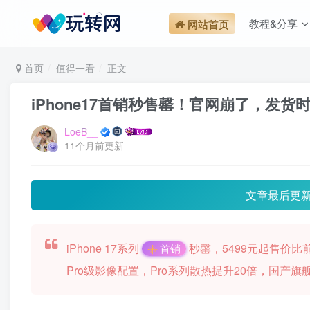
教程&分享
网站首页
首页
值得一看
正文
iPhone17首销秒售罄！官网崩了，发
LoeB__
11个月前更新
文章最后更
iPhone 17系列
秒罄，5499元起售价比
首销
Pro级影像配置，Pro系列散热提升20倍，国产