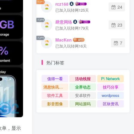
TOP3
rcz168
24
已加入玩转网125天
TOP4
肆意网络
23
已加入玩转网179天
TOP5
MacKen
7
已加入玩转网16天
热门标签
值得一看
活动线报
Pi Network
消息快讯查看更多 》》
业界动态
技巧分享
软件工具
安卓软件
wordpress
影音图像
网站源码
区块资讯
砍单，显示