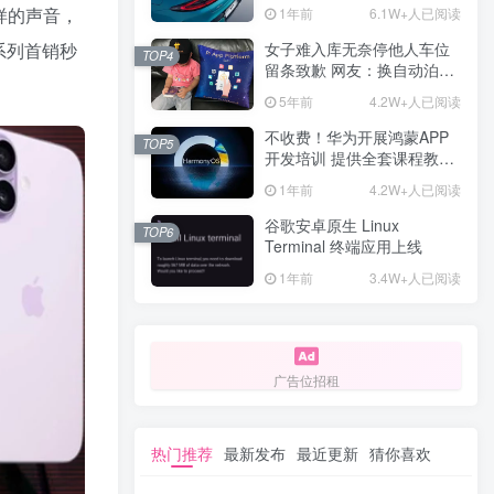
计一年回本
样的声音，
1年前
6.1W+人已阅读
女子难入库无奈停他人车位
系列首销秒
TOP4
留条致歉 网友：换自动泊车
来
5年前
4.2W+人已阅读
不收费！华为开展鸿蒙APP
TOP5
开发培训 提供全套课程教学
资源
1年前
4.2W+人已阅读
谷歌安卓原生 Linux
TOP6
Terminal 终端应用上线
1年前
3.4W+人已阅读
广告位招租
热门推荐
最新发布
最近更新
猜你喜欢