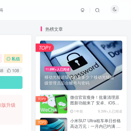
科
热榜文章
TOP1
私信
11.8W+人已阅读
68
108
移动光猫超级密码是多少？移动光猫超
级管理员后台账号与密码
微信官宣瘦身！批量清理原
TOP2
图新功能来了 安卓、iOS均
准版升级
可使用
1年前
9.3W+人已阅读
小米SU7 Ultra租车单日价格
TOP3
高达万元：一月内已约满 预