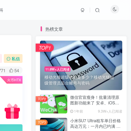
科
热榜文章
TOP1
私信
11.8W+人已阅读
771
54
移动光猫超级密码是多少？移动光猫超
火币HTX
级管理员后台账号与密码
微信官宣瘦身！批量清理原
TOP2
图新功能来了 安卓、iOS均
可使用
1年前
9.3W+人已阅读
小米SU7 Ultra租车单日价格
TOP3
高达万元：一月内已约满 预