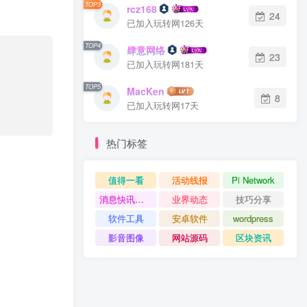
TOP3
rcz168
24
已加入玩转网126天
TOP4
肆意网络
23
已加入玩转网181天
TOP5
MacKen
8
已加入玩转网17天
热门标签
值得一看
活动线报
Pi Network
消息快讯查看更多 》》
业界动态
技巧分享
软件工具
安卓软件
wordpress
影音图像
网站源码
区块资讯