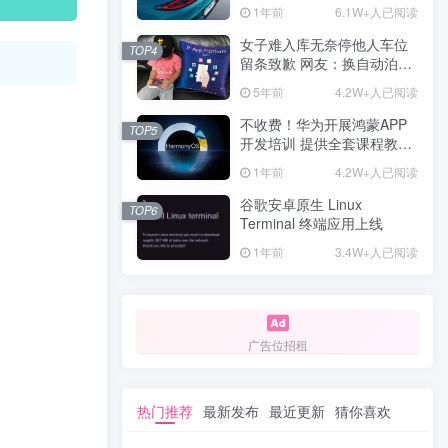
计一年回本
1年前
6.1W+人已阅读
女子难入库无奈停他人车位
TOP4
留条致歉 网友：换自动泊车
来
5年前
4.2W+人已阅读
不收费！华为开展鸿蒙APP
TOP5
开发培训 提供全套课程教学
资源
1年前
4.2W+人已阅读
谷歌安卓原生 Linux
TOP6
Terminal 终端应用上线
1年前
3.4W+人已阅读
广告位招租
热门推荐
最新发布
最近更新
猜你喜欢