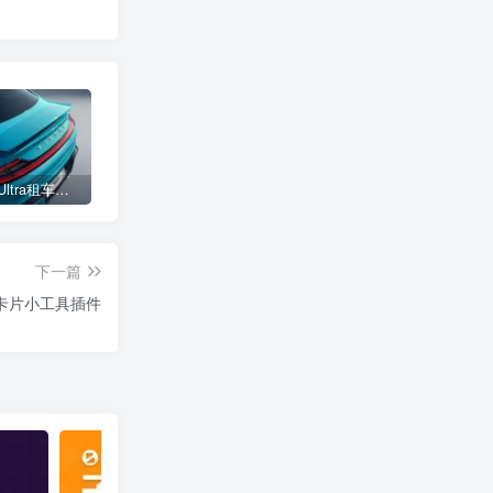
小米SU7 Ultra租车单日价格高达万元：一月内已约满 预计一年回本
女子难入库无奈停他人车位留条致歉 网友：换自动泊车来
不收费！华为开展鸿蒙APP开发培训 提供全套课程教学资源
下一篇
卡片小工具插件