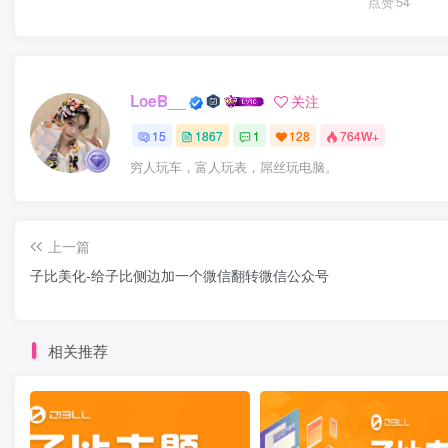
点赞
54
LoeB__
关注
15
1867
1
128
764W+
穷人玩车，富人玩表，屌丝玩电脑。
上一篇
子比美化-给子比侧边加一个微信翻转微信公众号
相关推荐