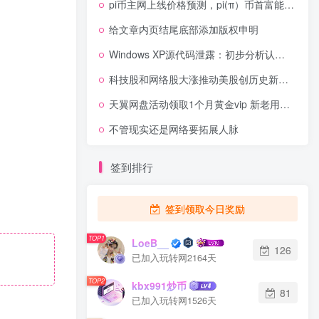
pi币主网上线价格预测，pi(π）币首富能否瞬间超越比特币首富？
给文章内页结尾底部添加版权申明
Windows XP源代码泄露：初步分析认定属实
科技股和网络股大涨推动美股创历史新高，分析师称其将在 2021 年科面临考验
天翼网盘活动领取1个月黄金vip 新老用户都可以领取
不管现实还是网络要拓展人脉
签到排行
签到领取今日奖励
TOP1
LoeB__
126
已加入玩转网2164天
TOP2
kbx991炒币
81
已加入玩转网1526天