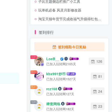
子比主题侧边栏推广小工具
玩单机必备 风灵月影修改器
淘宝天猫年货节完成收福气升级得红包等奖励
签到排行
签到领取今日奖励
TOP1
LoeB__
126
已加入玩转网2165天
TOP2
kbx991炒币
81
已加入玩转网1527天
TOP3
rcz168
24
已加入玩转网127天
TOP4
肆意网络
23
已加入玩转网182天