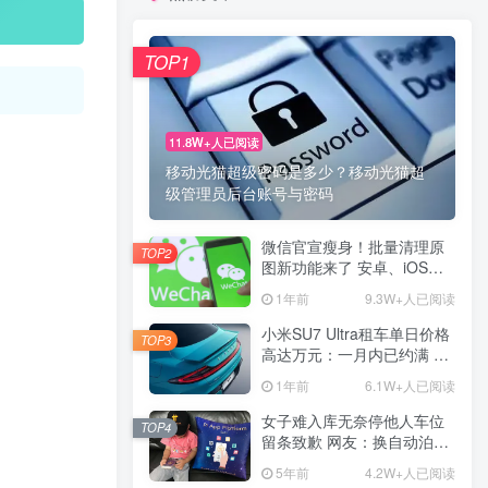
TOP1
11.8W+人已阅读
移动光猫超级密码是多少？移动光猫超
级管理员后台账号与密码
微信官宣瘦身！批量清理原
TOP2
图新功能来了 安卓、iOS均
可使用
1年前
9.3W+人已阅读
小米SU7 Ultra租车单日价格
TOP3
高达万元：一月内已约满 预
计一年回本
1年前
6.1W+人已阅读
女子难入库无奈停他人车位
TOP4
留条致歉 网友：换自动泊车
来
5年前
4.2W+人已阅读