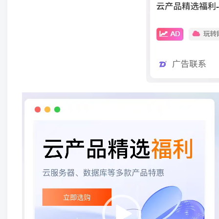
视
频
播
放
器