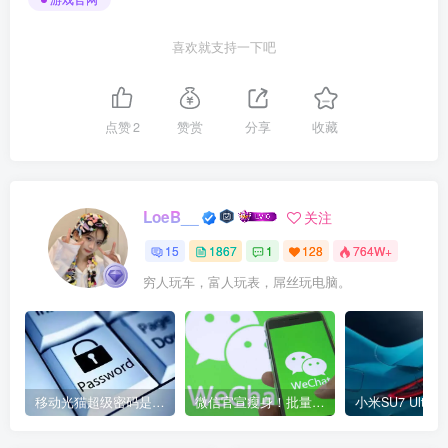
喜欢就支持一下吧
点赞
2
赞赏
分享
收藏
LoeB__
关注
15
1867
1
128
764W+
穷人玩车，富人玩表，屌丝玩电脑。
移动光猫超级密码是多少？移动光猫超级管理员后台账号与密码
微信官宣瘦身！批量清理原图新功能来了 安卓、iOS均可使用