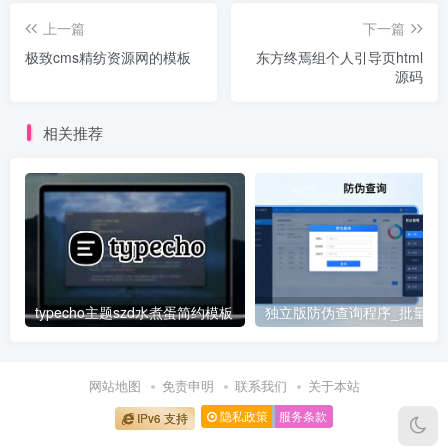
上一篇
下一篇
极致cms精纺资源网的模板
东方终焉组个人引导页html
源码
相关推荐
typecho主题szd水煮蛋简约模板
独立版防伪查询程序_批量
网站地图
免责申明
联系我们
关于本站
隐私政策
服务条款
IPv6 支持