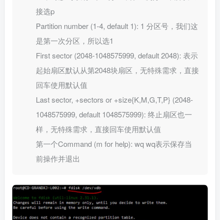
接选p
Partition number (1-4, default 1): 1 分区号，我们这
是第一次分区，所以选1
First sector (2048-1048575999, default 2048): 表示
起始扇区默认从第2048块扇区，无特殊需求，直接
回车使用默认值
Last sector, +sectors or +size{K,M,G,T,P} (2048-
1048575999, default 1048575999): 终止扇区也一
样，无特殊需求，直接回车使用默认值
第一个Command (m for help): wq wq表示保存当
前操作并退出