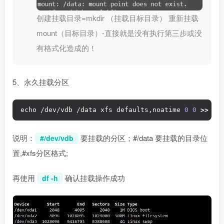
创建挂载目录=mkdir （挂载目标目录） 重新挂载
mount（目标目录）-直接就是没有执行第三步或没
有格式化造成的！
5、永久挂载分区
echo /dev/vdb /data xfs defaults,noatime 
0
0
>>
 /e
说明：
要挂载的分区；#/data 要挂载的目录位
#/dev/vdb
置,#xfs分区格式;
再使用
确认挂载操作成功
df -h