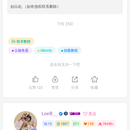
始出处,（如有侵权联系删除）
THE END
技术教程
云服务器
Ubuntu
挂载教程
喜欢就支持一下吧
点赞
123
赞赏
分享
收藏
LoeB__
关注
15
1867
1
128
764W+