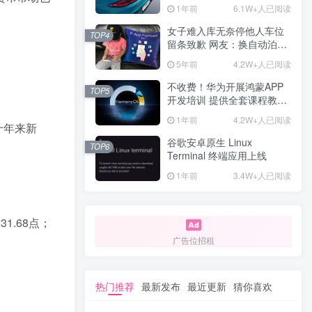
计一年回本
1年前
6.1W+人已阅读
女子难入库无奈停他人车位
TOP4
留条致歉 网友：换自动泊车
来
5年前
4.2W+人已阅读
不收费！华为开展鸿蒙APP
TOP5
开发培训 提供全套课程教学
资源
1年前
4.2W+人已阅读
十年来新
谷歌安卓原生 Linux
TOP6
Terminal 终端应用上线
1年前
3.4W+人已阅读
1.68点；
广告位招租
热门推荐
最新发布
最近更新
猜你喜欢