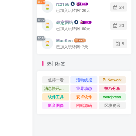
TOP3
rcz168
24
已加入玩转网126天
TOP4
肆意网络
23
已加入玩转网180天
TOP5
MacKen
8
已加入玩转网17天
热门标签
值得一看
活动线报
Pi Network
消息快讯查看更多 》》
业界动态
技巧分享
软件工具
安卓软件
wordpress
影音图像
网站源码
区块资讯