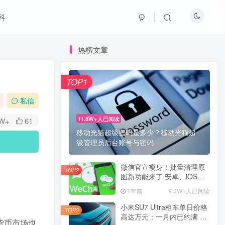
科
热榜文章
TOP1
私信
11.8W+人已阅读
6W+
61
移动光猫超级密码是多少？移动光猫超
级管理员后台账号与密码
微信官宣瘦身！批量清理原
TOP2
图新功能来了 安卓、iOS均
可使用
1年前
9.3W+人已阅读
小米SU7 Ultra租车单日价格
TOP3
高达万元：一月内已约满 预
货币市场也