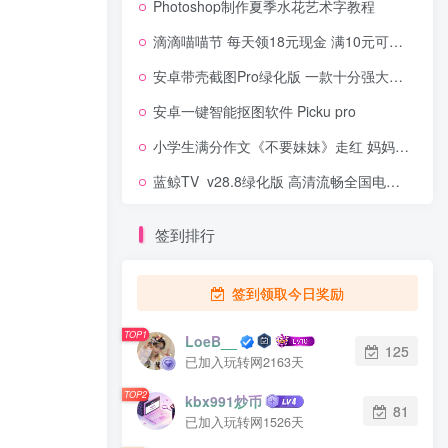
Photoshop制作夏季水花艺术字教程
滴滴喵喵节 每天领18元现金 满10元可提现
安卓带壳截图Pro绿化版 一款十分强大且实用的软件
安卓一键智能抠图软件 Picku pro
小学生满分作文《不要妹妹》走红 妈妈羞得没脸去学校
蓝鲸TV_v28.8绿化版 高清流畅全国电视直播免费观看
签到排行
签到领取今日奖励
TOP1
LoeB__
125
已加入玩转网2163天
TOP2
kbx991炒币
81
已加入玩转网1526天