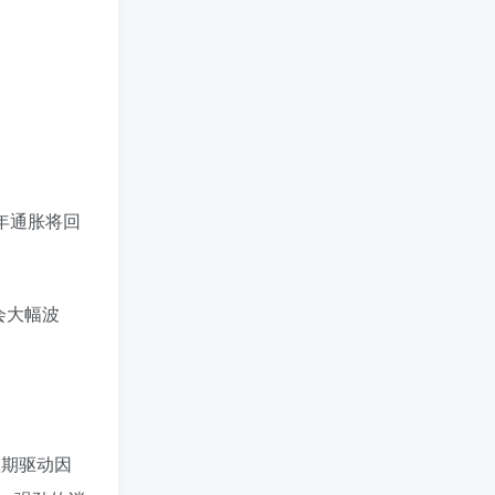
3年通胀将回
会大幅波
短期驱动因