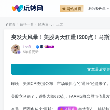
教程&分享
网站首页
首页
值得一看
区块资讯
正文
突发大风暴！美股两天狂泄1200点！马
LoeB__
5年前更新
文章最后更
昨晚，美国CPI数据公布，市场最担心的“通胀”还是来了
美股立马崩了，道指大跌680点，FAAMG概念股市值蒸
今晨，币圈也传来“噩耗”，
突然宣布，特斯拉
马斯克