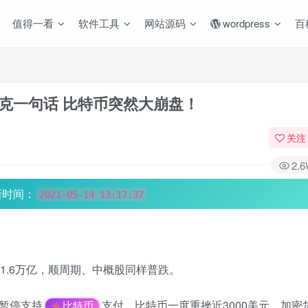
值得一看
软件工具
网站源码
wordpress
百
斯克一句话 比特币突然大崩盘！
关注
2.
新时间：
2021-05-14 13:17:37
。
发1.6万亿，顺周期、中概股同样普跌。
暂停支持
支付。比特币一度重挫近3000美元，加密
比特币