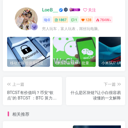
LoeB__
关注
0
1867
1
128
764W+
穷人玩车，富人玩表，屌丝玩电脑。
移动光猫超级密码是多少？移动光猫超级管理员后台账号与密码
微信官宣瘦身！批量清理原图新功能来了 安卓、iOS均可使用
上一篇
下一篇
BTCST有价值吗？币安“钦
什么是区块链?让小白很容易
点”的 BTCST ：BTC 算力
读懂的一文解释
“第一币”还能翻几倍？
相关推荐