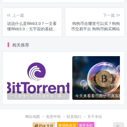
上一篇
下一篇
说说什么是Web3.0？一文看
狗狗币在哪里可以买？狗狗
懂Web3.0：元宇宙的基础设
币交易平台 狗狗币购买网站
施，三大标签颠覆互联网
相关推荐
一文看懂分布式存储市场，哪些项目值得关注？
今天
网站地图
免责申明
联系我们
关于本站
隐私政策
服务条款
IPv6 支持