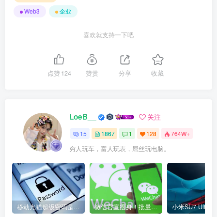
Web3
企业
喜欢就支持一下吧
点赞
124
赞赏
分享
收藏
LoeB__
关注
15
1867
1
128
764W+
穷人玩车，富人玩表，屌丝玩电脑。
移动光猫超级密码是多少？移动光猫超级管理员后台账号与密码
微信官宣瘦身！批量清理原图新功能来了 安卓、iOS均可使用