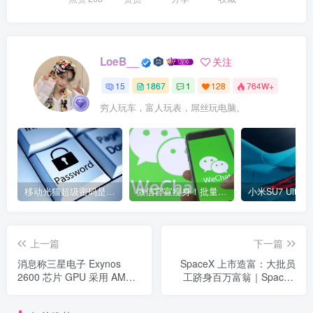
LoeB__
关注
15
1867
1
128
764W+
穷人玩车，富人玩表，屌丝玩电脑。
移动光猫超级密码是多少？移动光猫超级管理员后台账号与密码
微信官宣瘦身！批量清理原图新功能来了 安卓、iOS均可使用
上一篇
下一篇
消息称三星电子 Exynos
SpaceX 上市造富：大批员
2600 芯片 GPU 采用 AMD
工跻身百万富翁｜SpaceX
RDNA 4 衍生架构
上市最新消息