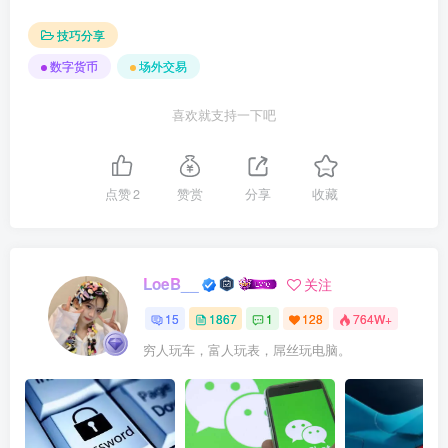
技巧分享
数字货币
场外交易
喜欢就支持一下吧
点赞
2
赞赏
分享
收藏
LoeB__
关注
15
1867
1
128
764W+
穷人玩车，富人玩表，屌丝玩电脑。