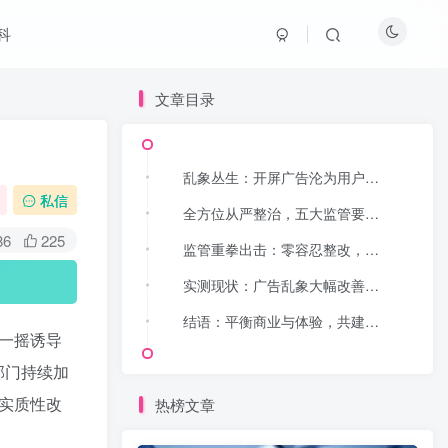
科
文章目录
文章目录
乱象丛生：开屏广告沦为用户上网最大阻碍
乱象丛生：开屏广告沦为用户上网最大阻碍
私信
全方位从严整治，五大监管要求划定广告红线
全方位从严整治，五大监管要求划定广告红线
86
225
监管重拳出击：零容忍整改，拒不整改直接下架
监管重拳出击：零容忍整改，拒不整改直接下架
实测现状：广告乱象大幅改善，仍有少量平台尚存短板
实测现状：广告乱象大幅改善，仍有少量平台尚存短板
结语：平衡商业与体验，共建健康移动互联网生态
结语：平衡商业与体验，共建健康移动互联网生态
一摇诱导
部门持续加
实质性改
热榜文章
热榜文章