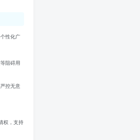
西方终于有自己的绿坝·花季护航了
中文版 电脑处理器硬件系统信息识别工具
CPU-Z
签到排行
、个性化广
签到领取今日奖励
TOP1
LoeB__
钮等阻碍用
125
已加入玩转网2162天
TOP2
kbx991炒币
81
，严控无意
已加入玩转网1525天
TOP3
rcz168
24
已加入玩转网124天
TOP4
肆意网络
23
情权，支持
已加入玩转网179天
TOP5
MacKen