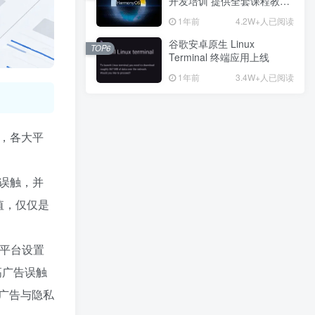
开发培训 提供全套课程教学
开发培训 提供全套课程教学
资源
资源
1年前
1年前
4.2W+人已阅读
4.2W+人已阅读
谷歌安卓原生 Linux
谷歌安卓原生 Linux
TOP6
TOP6
Terminal 终端应用上线
Terminal 终端应用上线
1年前
1年前
3.4W+人已阅读
3.4W+人已阅读
，各大平
广告位招租
意误触，并
热门推荐
最新发布
最近更新
猜你喜欢
值，仅仅是
子比主题论坛系统以及全新V6开发进度汇报[更新预告]
童年的难忘记忆：火爆了半个世纪的街机格斗游戏，渐渐式微
有平台设置
如何将电脑设置为定时关机技巧 无需软件
高广告误触
从5点解读第一届Pi公约大会释放的信号！Pi币主网离我们不远了
广告与隐私