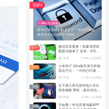
TOP1
TOP1
11.8W+人已阅读
11.8W+人已阅读
移动光猫超级密码是多少？移动光猫超
移动光猫超级密码是多少？移动光猫超
级管理员后台账号与密码
级管理员后台账号与密码
微信官宣瘦身！批量清理原
微信官宣瘦身！批量清理原
TOP2
TOP2
图新功能来了 安卓、iOS均
图新功能来了 安卓、iOS均
可使用
可使用
1年前
1年前
9.3W+人已阅读
9.3W+人已阅读
小米SU7 Ultra租车单日价格
小米SU7 Ultra租车单日价格
TOP3
TOP3
高达万元：一月内已约满 预
高达万元：一月内已约满 预
计一年回本
计一年回本
1年前
1年前
6.1W+人已阅读
6.1W+人已阅读
女子难入库无奈停他人车位
女子难入库无奈停他人车位
TOP4
TOP4
留条致歉 网友：换自动泊车
留条致歉 网友：换自动泊车
来
来
5年前
5年前
4.2W+人已阅读
4.2W+人已阅读
不收费！华为开展鸿蒙APP
不收费！华为开展鸿蒙APP
TOP5
TOP5