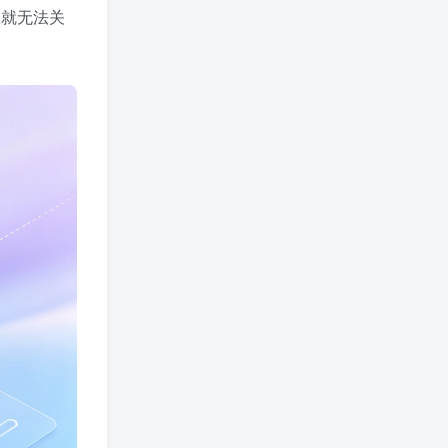
7
已加入玩转网16天
权就无法关
热门标签
值得一看
活动线报
Pi Network
消息快讯查看更多 》》
业界动态
技巧分享
软件工具
安卓软件
wordpress
影音图像
网站源码
区块资讯