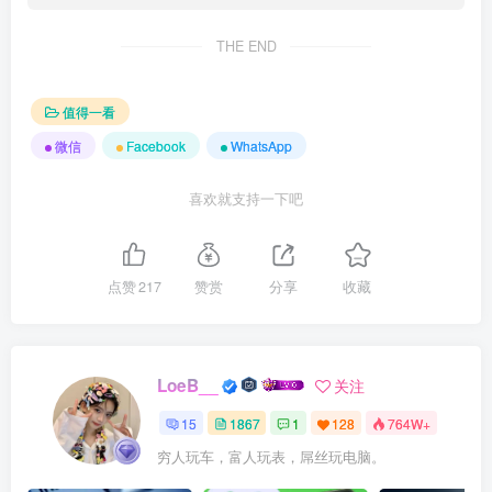
THE END
值得一看
微信
Facebook
WhatsApp
喜欢就支持一下吧
点赞
217
赞赏
分享
收藏
LoeB__
关注
15
1867
1
128
764W+
穷人玩车，富人玩表，屌丝玩电脑。