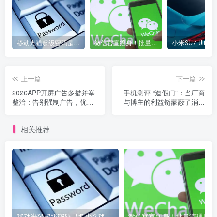
移动光猫超级密码是多少？移动光猫超级管理员后台账号与密码
微信官宣瘦身！批量清理原图新功能来了 安卓、iOS均可使用
上一篇
下一篇
2026APP开屏广告多措并举
手机测评 “造假门”：当厂商
整治：告别强制广告，优化
与博主的利益链蒙蔽了消费
手机使用体验
者的双眼
相关推荐
移动光猫超级密码是多少？移动光猫超级管理员后台账号与密码
微信