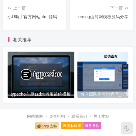
上一篇
下一篇
小U助手官方网站html源码
emlog山河网模板源码分享
相关推荐
typecho主题szd水煮蛋简约模板
独立版防伪查询程序_批量
网站地图
免责申明
联系我们
关于本站
隐私政策
服务条款
IPv6 支持