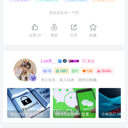
喜欢就支持一下吧
点赞
18
赞赏
分享
收藏
LoeB__
关注
15
1867
1
128
764W+
穷人玩车，富人玩表，屌丝玩电脑。
移动光猫超级密码是多少？移动光猫超级管理员后台账号与密码
微信官宣瘦身！批量清理原图新功能来了 安卓、iOS均可使用