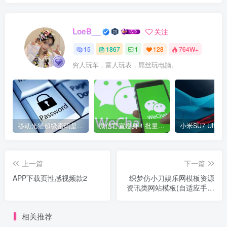
LoeB__
关注
15
1867
1
128
764W+
穷人玩车，富人玩表，屌丝玩电脑。
移动光猫超级密码是多少？移动光猫超级管理员后台账号与密码
微信官宣瘦身！批量清理原图新功能来了 安卓、iOS均可使用
上一篇
下一篇
APP下载页性感视频款2
织梦仿小刀娱乐网模板资源
资讯类网站模板(自适应手机
端)
相关推荐