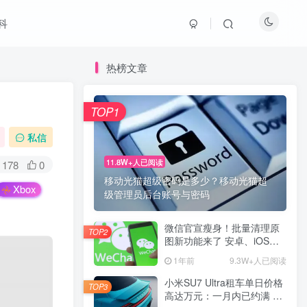
科
热榜文章
TOP1
私信
11.8W+人已阅读
178
0
移动光猫超级密码是多少？移动光猫超
Xbox
级管理员后台账号与密码
微信官宣瘦身！批量清理原
TOP2
图新功能来了 安卓、iOS均
可使用
1年前
9.3W+人已阅读
小米SU7 Ultra租车单日价格
TOP3
高达万元：一月内已约满 预