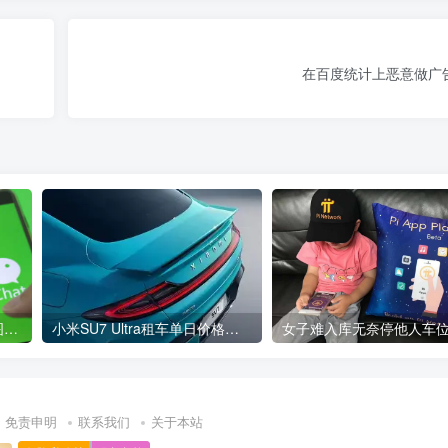
在百度统计上恶意做广
微信官宣瘦身！批量清理原图新功能来了 安卓、iOS均可使用
小米SU7 Ultra租车单日价格高达万元：一月内已约满 预计一年回本
免责申明
联系我们
关于本站