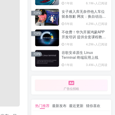
计一年回本
1年前
6.1W+人已阅读
女子难入库无奈停他人车位
TOP4
留条致歉 网友：换自动泊车
来
5年前
4.2W+人已阅读
不收费！华为开展鸿蒙APP
TOP5
开发培训 提供全套课程教学
资源
1年前
4.2W+人已阅读
谷歌安卓原生 Linux
TOP6
Terminal 终端应用上线
1年前
3.4W+人已阅读
广告位招租
热门推荐
最新发布
最近更新
猜你喜欢