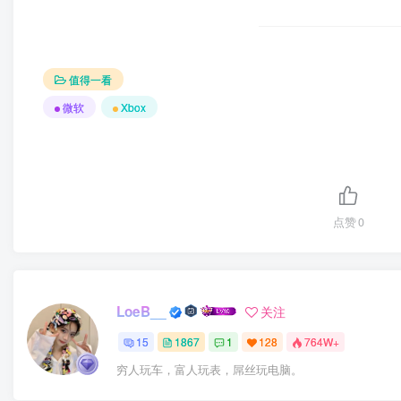
值得一看
微软
Xbox
点赞
0
LoeB__
关注
15
1867
1
128
764W+
穷人玩车，富人玩表，屌丝玩电脑。