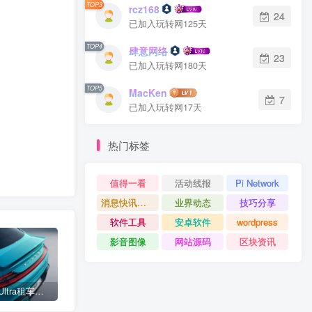
TOP3
rcz168
24
已加入玩转网125天
TOP4
肆意网络
23
已加入玩转网180天
TOP5
MacKen
7
已加入玩转网17天
热门标签
值得一看
活动线报
Pi Network
消息快讯查看更多 》》
业界动态
技巧分享
软件工具
安卓软件
wordpress
影音图像
网站源码
区块资讯
小米SU7 Ultra租车单日价格高达万元：一月内已约满 预计一年回本
女子难入库无奈停他人车位留条致歉 网友：换自动泊车来
不收费！华为开展鸿蒙APP开发培训 提供全套课程教学资源