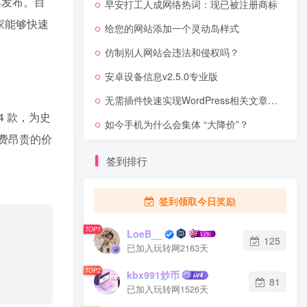
年发布。目
早安打工人成网络热词：现已被注册商标
家能够快速
给您的网站添加一个灵动岛样式
仿制别人网站会违法和侵权吗？
安卓设备信息v2.5.0专业版
无需插件快速实现WordPress相关文章调用方法
94 款，为史
如今手机为什么会集体 “大降价”？
费昂贵的价
签到排行
签到领取今日奖励
TOP1
LoeB__
125
已加入玩转网2163天
TOP2
kbx991炒币
81
已加入玩转网1526天