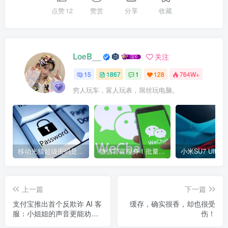
点赞
12
赞赏
分享
收藏
LoeB__
关注
15
1867
1
128
764W+
穷人玩车，富人玩表，屌丝玩电脑。
移动光猫超级密码是多少？移动光猫超级管理员后台账号与密码
微信官宣瘦身！批量清理原图新功能来了 安卓、iOS均可使用
上一篇
下一篇
支付宝推出首个反欺诈 AI 客
缓存，确实很香，却也很受
服：小姐姐的声音更能劝住
伤！
人