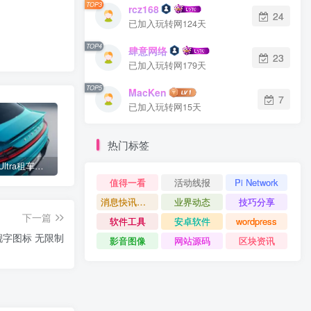
TOP3
rcz168
24
已加入玩转网124天
TOP4
肆意网络
23
已加入玩转网179天
TOP5
MacKen
7
已加入玩转网15天
热门标签
小米SU7 Ultra租车单日价格高达万元：一月内已约满 预计一年回本
女子难入库无奈停他人车位留条致歉 网友：换自动泊车来
不收费！华为开展鸿蒙APP开发培训 提供全套课程教学资源
值得一看
活动线报
Pi Network
消息快讯查看更多 》》
业界动态
技巧分享
下一篇
软件工具
安卓软件
wordpress
靓字图标 无限制
影音图像
网站源码
区块资讯