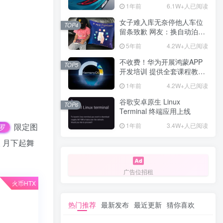
计一年回本
1年前
6.1W+人已阅读
女子难入库无奈停他人车位
TOP4
留条致歉 网友：换自动泊车
来
5年前
4.2W+人已阅读
不收费！华为开展鸿蒙APP
TOP5
开发培训 提供全套课程教学
资源
1年前
4.2W+人已阅读
谷歌安卓原生 Linux
TOP6
Terminal 终端应用上线
限定图
1年前
3.4W+人已阅读
罗
 月下起舞
广告位招租
火币HTX
热门推荐
最新发布
最近更新
猜你喜欢