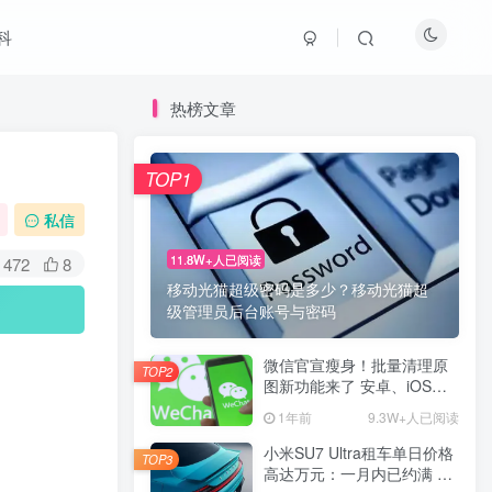
科
热榜文章
TOP1
私信
11.8W+人已阅读
472
8
移动光猫超级密码是多少？移动光猫超
级管理员后台账号与密码
微信官宣瘦身！批量清理原
TOP2
图新功能来了 安卓、iOS均
可使用
1年前
9.3W+人已阅读
小米SU7 Ultra租车单日价格
TOP3
高达万元：一月内已约满 预