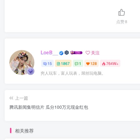
点赞
8
LoeB__
关注
15
1867
1
128
764W+
穷人玩车，富人玩表，屌丝玩电脑。
上一篇
腾讯新闻集明信片 瓜分100万元现金红包
相关推荐