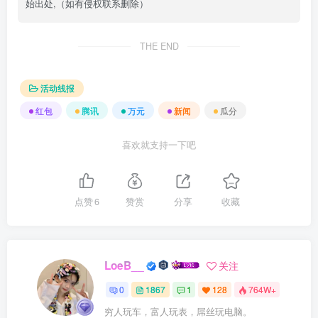
始出处,（如有侵权联系删除）
THE END
活动线报
红包
腾讯
万元
新闻
瓜分
喜欢就支持一下吧
点赞
6
赞赏
分享
收藏
LoeB__
关注
0
1867
1
128
764W+
穷人玩车，富人玩表，屌丝玩电脑。