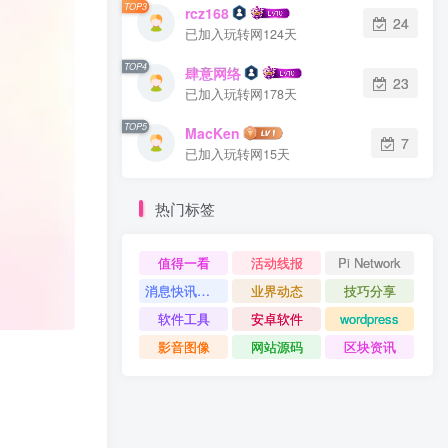
TOP3
rcz168
24
已加入玩转网124天
TOP4
肆意网络
23
已加入玩转网178天
TOP5
MacKen
7
已加入玩转网15天
热门标签
值得一看
活动线报
Pi Network
消息快讯查看更多 》》
业界动态
技巧分享
软件工具
安卓软件
wordpress
影音图像
网站源码
区块资讯