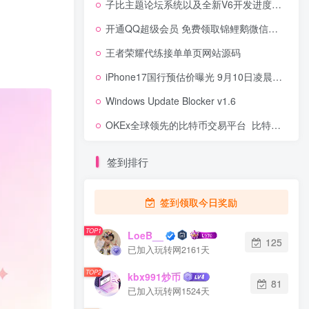
子比主题论坛系统以及全新V6开发进度汇报[更新预告]
开通QQ超级会员 免费领取锦鲤鹅微信红包封面
王者荣耀代练接单单页网站源码
iPhone17国行预估价曝光 9月10日凌晨1点发布！iPhone 17系列内存配置、开售时间
Windows Update Blocker v1.6
OKEx全球领先的比特币交易平台_比特币交易价格 | OKEx交易平台简介
签到排行
签到领取今日奖励
TOP1
LoeB__
125
已加入玩转网2161天
TOP2
kbx991炒币
81
已加入玩转网1524天