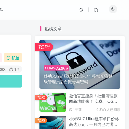
科
热榜文章
TOP1
私信
11.8W+人已阅读
893
12
移动光猫超级密码是多少？移动光猫超
级管理员后台账号与密码
微信官宣瘦身！批量清理原
TOP2
图新功能来了 安卓、iOS均
可使用
1年前
9.3W+人已阅读
小米SU7 Ultra租车单日价格
TOP3
高达万元：一月内已约满 预