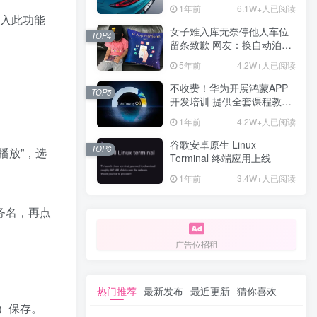
计一年回本
1年前
6.1W+人已阅读
加入此功能
女子难入库无奈停他人车位
TOP4
留条致歉 网友：换自动泊车
来
5年前
4.2W+人已阅读
不收费！华为开展鸿蒙APP
TOP5
开发培训 提供全套课程教学
资源
1年前
4.2W+人已阅读
谷歌安卓原生 Linux
TOP6
播放”，选
Terminal 终端应用上线
1年前
3.4W+人已阅读
务名，再点
广告位招租
热门推荐
最新发布
最近更新
猜你喜欢
勾）保存。