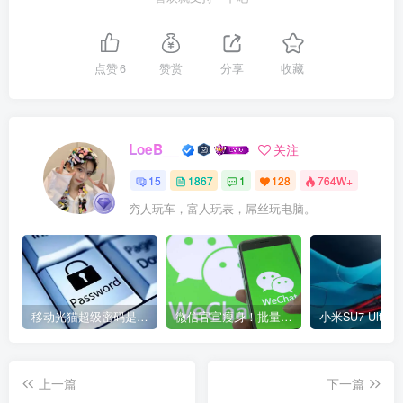
点赞
6
赞赏
分享
收藏
LoeB__
关注
15
1867
1
128
764W+
穷人玩车，富人玩表，屌丝玩电脑。
移动光猫超级密码是多少？移动光猫超级管理员后台账号与密码
微信官宣瘦身！批量清理原图新功能来了 安卓、iOS均可使用
上一篇
下一篇