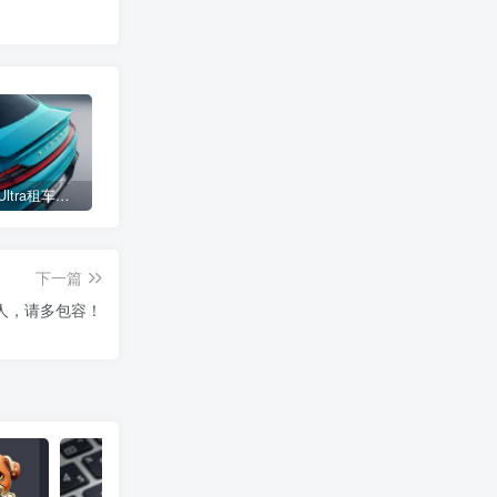
小米SU7 Ultra租车单日价格高达万元：一月内已约满 预计一年回本
女子难入库无奈停他人车位留条致歉 网友：换自动泊车来
不收费！华为开展鸿蒙APP开发培训 提供全套课程教学资源
下一篇
人，请多包容！