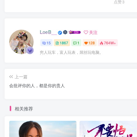
点赞
3
LoeB__
关注
15
1867
1
128
764W+
穷人玩车，富人玩表，屌丝玩电脑。
上一篇
会批评你的人，都是你的贵人
相关推荐