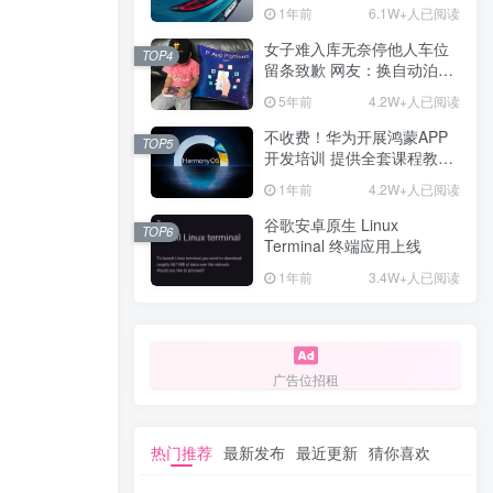
计一年回本
1年前
6.1W+人已阅读
女子难入库无奈停他人车位
TOP4
留条致歉 网友：换自动泊车
来
5年前
4.2W+人已阅读
不收费！华为开展鸿蒙APP
TOP5
开发培训 提供全套课程教学
资源
1年前
4.2W+人已阅读
谷歌安卓原生 Linux
TOP6
Terminal 终端应用上线
1年前
3.4W+人已阅读
广告位招租
热门推荐
最新发布
最近更新
猜你喜欢