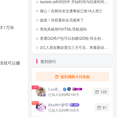
laydate.js时间控件 开始时间与结束时间最大最小值范围代码
痛心！吉林扶余交通事故已致18人死亡
超值！你想要的会员都来了
才1万块
黑色风格简约HTML导航源码
普通QQ用户也可以创建QID啦 快去创建属于你的QID吧
2亿人朋友圈设置仅三天可见，将重新设计朋友圈？
签到排行
情就可以赚
签到领取今日奖励
TOP1
LoeB__
125
已加入玩转网2162天
TOP2
kbx991炒币
81
已加入玩转网1525天