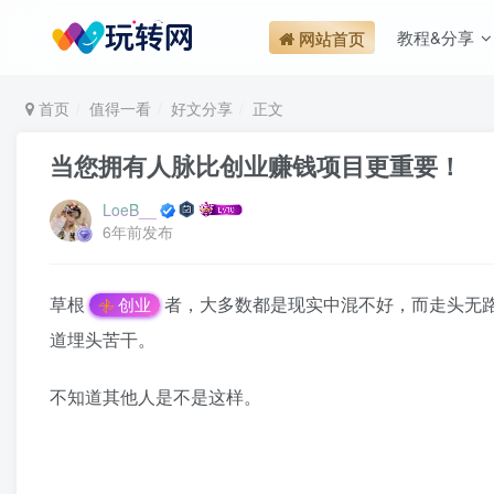
教程&分享
网站首页
首页
值得一看
好文分享
正文
当您拥有人脉比创业赚钱项目更重要！
LoeB__
6年前发布
草根
者，大多数都是现实中混不好，而走头无
创业
道埋头苦干。
不知道其他人是不是这样。