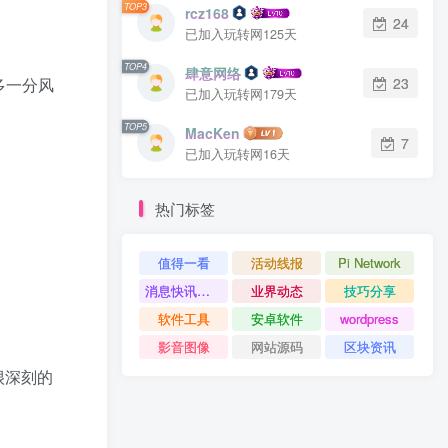
TOP3
rcz168
24
已加入玩转网125天
TOP4
肆意网络
多一分风
23
已加入玩转网179天
TOP5
MacKen
7
已加入玩转网16天
热门标签
值得一看
活动线报
Pi Network
消息快讯查看更多 》》
业界动态
技巧分享
软件工具
安卓软件
wordpress
影音图像
网站源码
区块资讯
很深刻的