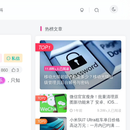
科
热榜文章
TOP1
私信
11.8W+人已阅读
860
3
移动光猫超级密码是多少？移动光猫超
，只知
系
级管理员后台账号与密码
微信官宣瘦身！批量清理原
TOP2
图新功能来了 安卓、iOS均
可使用
1年前
9.3W+人已阅读
小米SU7 Ultra租车单日价格
TOP3
高达万元：一月内已约满 预