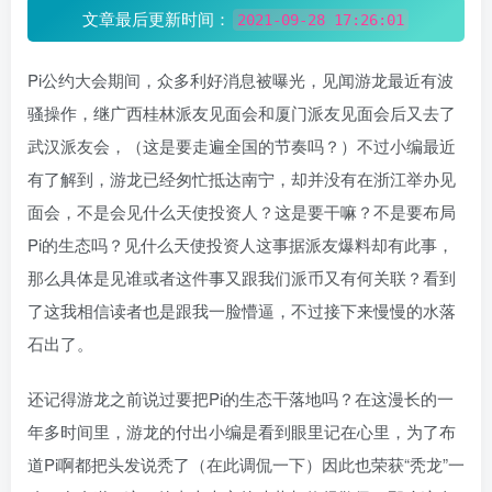
文章最后更新时间：
2021-09-28 17:26:01
Pi公约大会期间，众多利好消息被曝光，见闻游龙最近有波
骚操作，继广西桂林派友见面会和厦门派友见面会后又去了
武汉派友会，（这是要走遍全国的节奏吗？）不过小编最近
有了解到，游龙已经匆忙抵达南宁，却并没有在浙江举办见
面会，不是会见什么天使投资人？这是要干嘛？不是要布局
Pi的生态吗？见什么天使投资人这事据派友爆料却有此事，
那么具体是见谁或者这件事又跟我们派币又有何关联？看到
了这我相信读者也是跟我一脸懵逼，不过接下来慢慢的水落
石出了。
还记得游龙之前说过要把Pi的生态干落地吗？在这漫长的一
年多时间里，游龙的付出小编是看到眼里记在心里，为了布
道Pi啊都把头发说秃了（在此调侃一下）因此也荣获“秃龙”一