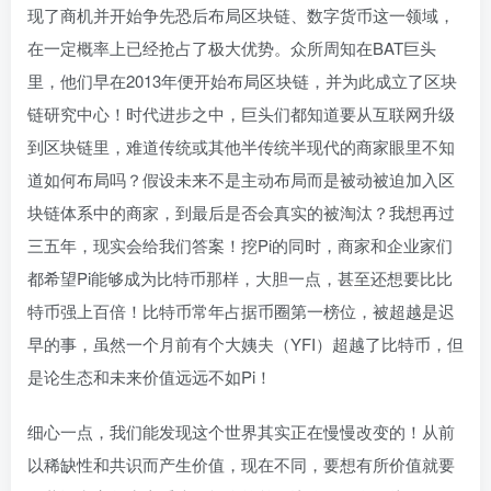
现了商机并开始争先恐后布局区块链、数字货币这一领域，
在一定概率上已经抢占了极大优势。众所周知在BAT巨头
里，他们早在2013年便开始布局区块链，并为此成立了区块
链研究中心！时代进步之中，巨头们都知道要从互联网升级
到区块链里，难道传统或其他半传统半现代的商家眼里不知
道如何布局吗？假设未来不是主动布局而是被动被迫加入区
块链体系中的商家，到最后是否会真实的被淘汰？我想再过
三五年，现实会给我们答案！挖Pi的同时，商家和企业家们
都希望Pi能够成为比特币那样，大胆一点，甚至还想要比比
特币强上百倍！比特币常年占据币圈第一榜位，被超越是迟
早的事，虽然一个月前有个大姨夫（YFI）超越了比特币，但
是论生态和未来价值远远不如Pi！
细心一点，我们能发现这个世界其实正在慢慢改变的！从前
以稀缺性和共识而产生价值，现在不同，要想有所价值就要