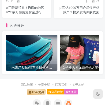
上一篇
下一篇
pi币最新消息！Pi币cn地区
pi币达1000万用户后停产或
KYC或可使用支付宝进行认
减产？快来发表你的意见
证
相关推荐
小米SU7 Ultra租车单日价格高达万元：一月内已约满 预计一年回本
女
网站地图
免责申明
联系我们
关于本站
隐私政策
服务条款
IPv6 支持