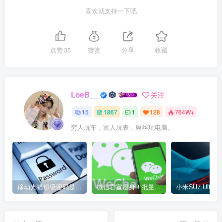
喜欢就支持一下吧
点赞
35
赞赏
分享
收藏
LoeB__
关注
15
1867
1
128
764W+
穷人玩车，富人玩表，屌丝玩电脑。
移动光猫超级密码是多少？移动光猫超级管理员后台账号与密码
微信官宣瘦身！批量清理原图新功能来了 安卓、iOS均可使用