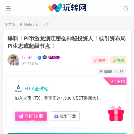
首页
Pi Network
正文
爆料！Pi币游龙浙江密会神秘投资人！或引资布局
Pi生态或超级节点！
LoeB__
关注
私信
5年前更新
6665
35
火币HTX
HTX全球站
加入火币HTX，尊享高达1,500 USDT迎新大礼
立即注册
我要下载