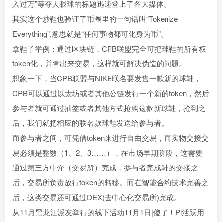
入过万”等夺人眼球的标题迅速登上了各大媒体。
其实这个炒鞋也验证了币圈里的一句话叫“Tokenize
Everything”,意思就是“任何事物都可化身为币”。
拿鞋子举例：通过区块链，CPB联盟完全可把球鞋的所有权
token化，并拿出来交易，这样就可解决伪造的问题。
想象一下，当CPB联盟与NIKE联名要发售一款新的球鞋，
CPB可以通过以太坊或者其他公链发行一个新的token，然后
参与者就可通过抽签或者其他方式抢购这款新球鞋，抢到之
后，我们就把相应的联名款球鞋发送给参与者。
而参与者之间，可凭借token来进行自由交易，而实物交接交
易必须是整数（1、2、3……），在市场早期阶段，这需要
通过第三方中介（交易所）完成，参与者完成鞋的交接之
后，交易所负责放行token的转移。而在智能合约技术完善之
后，这类交易还可通过DEX(去中心化交易所)完成。
从11月黑龙江派友举行的线下活动11月1日|傻了！Pi活跃用