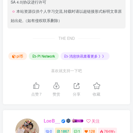
SA 4.0)
协议进行许可
本站资源仅供个人学习交流,转载时请以超链接形式标明文章原
始出处,（如有侵权联系删除）
THE END
pi币
Pi Network
消息快讯查看更多 》》
喜欢就支持一下吧
点赞
7
赞赏
分享
收藏
LoeB__
关注
0
1867
1
128
764W+