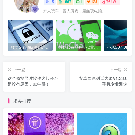
15
1867
1
128
764W+
穷人玩车，富人玩表，屌丝玩电脑。
移动光猫超级密码是多少？移动光猫超级管理员后台账号与密码
微信官宣瘦身！批量清理原图新功能来了 安卓、iOS均可使用
上一篇
下一篇
这个修复照片软件火起来不
安卓网速测试大师V1.33.0
是没有原因，贼牛掰！
手机专业测速
相关推荐