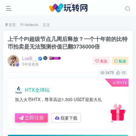
首页
Pi Network
正文
上千个Pi超级节点几周后释放？一个十年前的比特
币拍卖是无法预测价值已翻3736000倍
LoeB__
关注
私信
5年前更新
3475
15
火币HTX
HTX全球站
加入火币HTX，尊享高达1,500 USDT迎新大礼
立即注册
我要下载