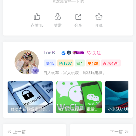
喜欢就支持一下吧
点赞
15
赞赏
分享
收藏
LoeB__
关注
15
1867
1
128
764W+
穷人玩车，富人玩表，屌丝玩电脑。
移动光猫超级密码是多少？移动光猫超级管理员后台账号与密码
微信官宣瘦身！批量清理原图新功能来了 安卓、iOS均可使用
上一篇
下一篇