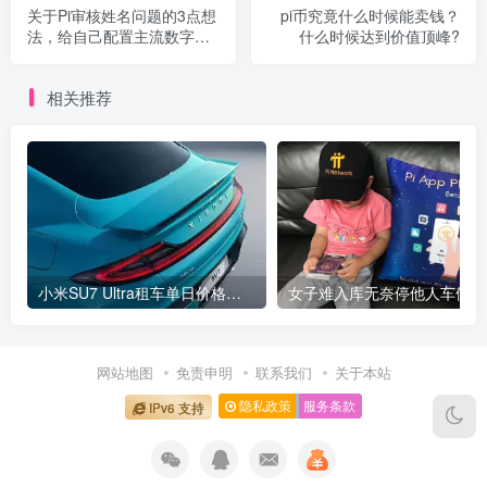
关于Pi审核姓名问题的3点想
pi币究竟什么时候能卖钱？
法，给自己配置主流数字货
什么时候达到价值顶峰?
币是一个明智的选择
相关推荐
小米SU7 Ultra租车单日价格高达万元：一月内已约满 预计一年回本
女
网站地图
免责申明
联系我们
关于本站
隐私政策
服务条款
IPv6 支持