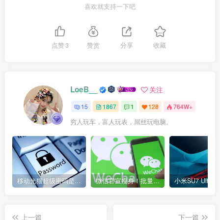
喜欢就支持一下吧
点赞
3
赞赏
分享
收藏
LoeB__
关注
15
1867
1
128
764W+
穷人玩车，富人玩表，屌丝玩电脑。
移动光猫超级密码是多少？移动光猫超级管理员后台账号与密码
微信官宣瘦身！批量清理原图新功能来了 安卓、iOS均可使用
上一篇
下一篇