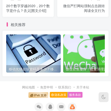
20个数字穿越2020，20个数
微信严打网站强制点击跳转
字是什么？含义[图文介绍]
阅读全文行为
相关推荐
移动光猫超级密码是多少？移动光猫超级管理员后台账号与密码
微信
网站地图
免责申明
联系我们
关于本站
隐私政策
服务条款
IPv6 支持