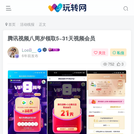
首页
活动线报
正文
腾讯视频八周岁领取5~31天视频会员
LoeB__
关注
私信
6年前发布
752
3