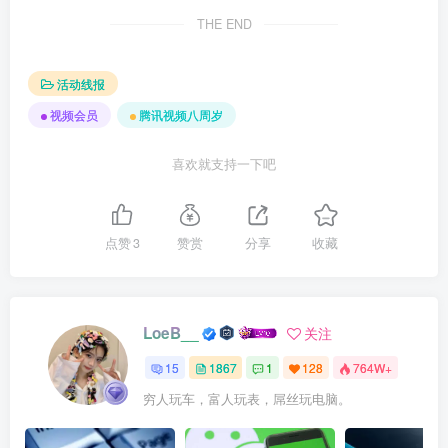
THE END
活动线报
视频会员
腾讯视频八周岁
喜欢就支持一下吧
点赞
3
赞赏
分享
收藏
LoeB__
关注
15
1867
1
128
764W+
穷人玩车，富人玩表，屌丝玩电脑。