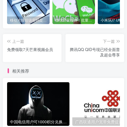
移动光猫超级密码是多少？移动光猫超级管理员后台账号与密码
微信官宣瘦身！批量清理原图新功能来了 安卓、iOS均可使用
上一篇
下一篇
免费领取7天芒果视频会员
腾讯QQ QID号现已经全面普
及超会尊享
相关推荐
中国电信用户可1000积分兑换10元话费
广