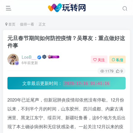
首页
值得一看
正文
元旦春节期间如何防控疫情？吴尊友：重点做好这
件事
LoeB__
关注
私信
6年前更新
1179
9
文章最后更新时间：
2020-12-16 01:41:16
2020年已近尾声，但新冠肺炎疫情却依然没有停歇。12月份
以来，不到半个月的时间，山东胶州、四川成都、内蒙古满
洲里、黑龙江东宁、绥芬河、新疆吐鲁番，这6个地方先后出
现了本土确诊病例和无症状感染者。一起关注12月以来的疫