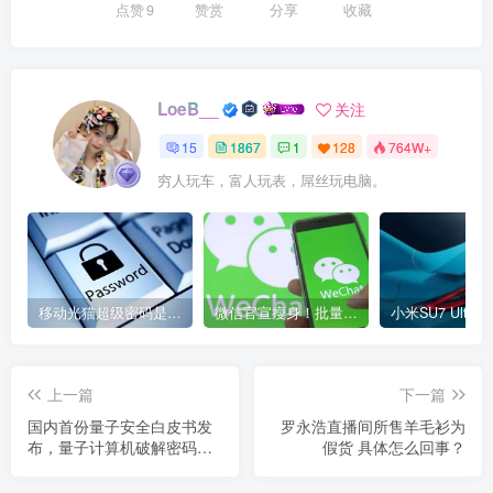
点赞
9
赞赏
分享
收藏
LoeB__
关注
15
1867
1
128
764W+
穷人玩车，富人玩表，屌丝玩电脑。
移动光猫超级密码是多少？移动光猫超级管理员后台账号与密码
微信官宣瘦身！批量清理原图新功能来了 安卓、iOS均可使用
上一篇
下一篇
国内首份量子安全白皮书发
罗永浩直播间所售羊毛衫为
布，量子计算机破解密码谁
假货 具体怎么回事？
能防?