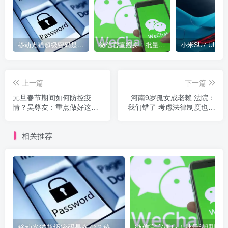
移动光猫超级密码是多少？移动光猫超级管理员后台账号与密码
微信官宣瘦身！批量清理原图新功能来了 安卓、iOS均可使用
上一篇
下一篇
元旦春节期间如何防控疫
河南9岁孤女成老赖 法院：
情？吴尊友：重点做好这件
我们错了 考虑法律制度也要
事
考虑民情！
相关推荐
移动光猫超级密码是多少？移动光猫超级管理员后台账号与密码
微信