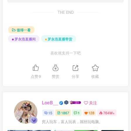
THE END
值得一看
罗永浩直播间
罗永浩直播带货
喜欢就支持一下吧
点赞
9
赞赏
分享
收藏
LoeB__
关注
15
1867
1
128
764W+
穷人玩车，富人玩表，屌丝玩电脑。