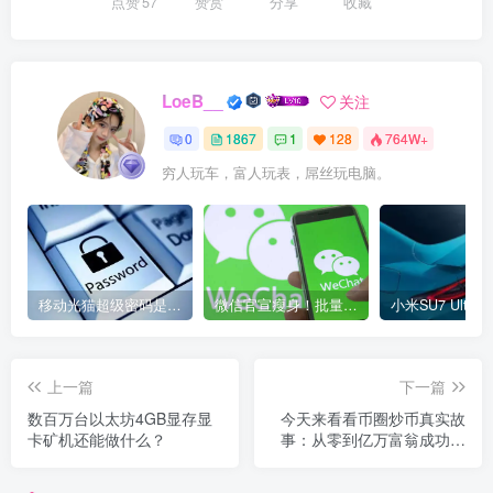
点赞
57
赞赏
分享
收藏
LoeB__
关注
0
1867
1
128
764W+
穷人玩车，富人玩表，屌丝玩电脑。
移动光猫超级密码是多少？移动光猫超级管理员后台账号与密码
微信官宣瘦身！批量清理原图新功能来了 安卓、iOS均可使用
上一篇
下一篇
数百万台以太坊4GB显存显
今天来看看币圈炒币真实故
卡矿机还能做什么？
事：从零到亿万富翁成功的
背后经历！