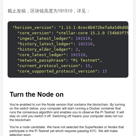
截止发稿，区块链高度为191510，详见：
"horizon_version"
: 
"1.13.1-8cec8b972befa0a5d6d0b4b
"core_version"
: 
"stellar-core 15.2.0 (54b03f755a
"ingest_latest_ledger"
: 
191510
,
"history_latest_ledger"
: 
191510
,
"history_elder_ledger"
: 
2
,
"core_latest_ledger"
: 
191510
,
"network_passphrase"
: 
"Pi Testnet"
,
"current_protocol_version"
: 
15
,
"core_supported_protocol_version"
: 
15