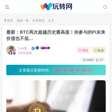
首页
值得一看
区块资讯
正文
最新：BTC再次超越历史最高值！你参与的Pi未来
价值也不低…
LoeB__
关注
私信
5年前更新
6883
57
文章最后更新时间：
2021-02-09 07:58:55