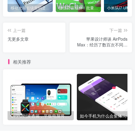
移动光猫超级密码是多少？移动光猫超级管理员后台账号与密码
微信官宣瘦身！批量清理原图新功能来了 安卓、iOS均可使用
上一篇
下一篇
无更多文章
苹果设计师谈 AirPods
Max：经历了数百次不同的
设计迭代
相关推荐
OPPO刘波透漏，平板电脑将于明年上半年发布
如今手机为什么