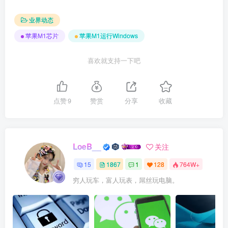
业界动态
苹果M1芯片
苹果M1运行Windows
喜欢就支持一下吧
点赞
9
赞赏
分享
收藏
LoeB__
关注
15
1867
1
128
764W+
穷人玩车，富人玩表，屌丝玩电脑。