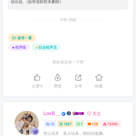
始出处,（如有侵权联系删除）
THE END
值得一看
程序猿
职业程序员
喜欢就支持一下吧
点赞
9
赞赏
分享
收藏
LoeB__
关注
15
1867
1
128
764W+
穷人玩车，富人玩表，屌丝玩电脑。