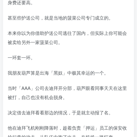
身费还要高。
甚至些护送公司，就是当地的菠菜公司专门成立的。
本来你以为你借助护送公司逃往了国内，但实际上你可能会
被卖给另外一家菠菜公司。
一环套一环。
我朋友葫芦算是出海「黑奴」中极其幸运的一个。
当时「AAA」公司去迪拜开分部，葫芦眼看同事天天在这里
被打，自己也没有机会脱身。
决定借去迪拜看看那边的情况，于是就主动报了名。
他在迪拜飞机刚刚降落时，趁着负责「押运」员工的保安收
拾行李的功夫，从队伍中跑了出去。在机场一路狂奔。