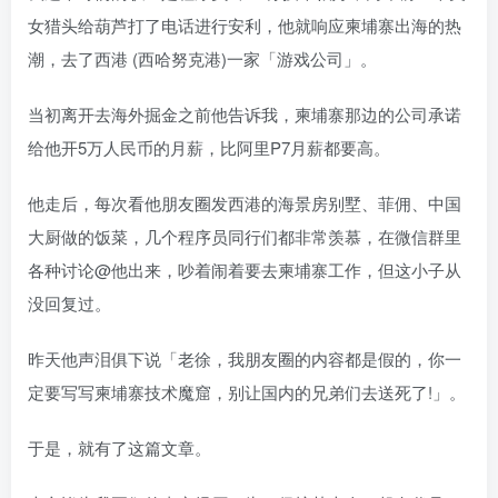
女猎头给葫芦打了电话进行安利，他就响应柬埔寨出海的热
潮，去了西港 (西哈努克港)一家「游戏公司」。
当初离开去海外掘金之前他告诉我，柬埔寨那边的公司承诺
给他开5万人民币的月薪，比阿里P7月薪都要高。
他走后，每次看他朋友圈发西港的海景房别墅、菲佣、中国
大厨做的饭菜，几个程序员同行们都非常羡慕，在微信群里
各种讨论@他出来，吵着闹着要去柬埔寨工作，但这小子从
没回复过。
昨天他声泪俱下说「老徐，我朋友圈的内容都是假的，你一
定要写写柬埔寨技术魔窟，别让国内的兄弟们去送死了!」。
于是，就有了这篇文章。