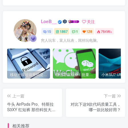
LoeB__
关注
15
1867
1
128
764W+
穷人玩车，富人玩表，屌丝玩电脑。
移动光猫超级密码是多少？移动光猫超级管理员后台账号与密码
微信官宣瘦身！批量清理原图新功能来了 安卓、iOS均可使用
上一篇
下一篇
牛头 AirPods Pro、特斯拉
对比下这9款代码质量工具，
S3XY 红短裤 那些科技大厂
哪一款比较好用？
们的「新春特别款」
相关推荐