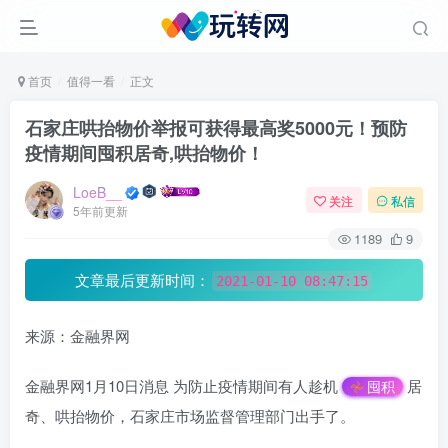
首页
值得一看
正文
石家庄哄抬物价举报可获得最高奖5000元！预防
疫情期间囤积居奇,哄抬物价！
LoeB__
关注
私信
5年前更新
1189
9
文章最后更新时间：
2021-01-10 08:47:15
来源：金融界网
金融界网1月10日消息 为防止疫情期间有人趁机
居
囤积
奇、哄抬物价，石家庄市场监督管理部门出手了。