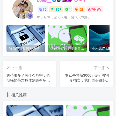
LoeB__
关注
15
1867
1
128
764W+
穷人玩车，富人玩表，屌丝玩电脑。
移动光猫超级密码是多少？移动光猫超级管理员后台账号与密码
微信官宣瘦身！批量清理原图新功能来了 安卓、iOS均可使用
上一篇
下一篇
奶茶喝多了有什么危害，长
贾跃亭甘薇3000万房产被强
期喝奶茶对身体危害有多
制拍卖，我们也买得起房
大？
吗？
相关推荐