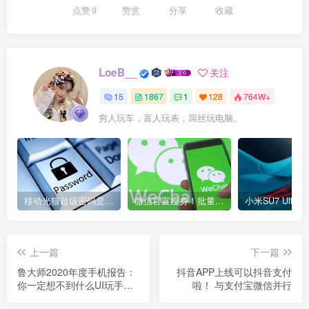
点赞
9
赞赏
分享
收藏
LoeB__
关注
15
1867
1
128
764W+
穷人玩车，富人玩表，屌丝玩电脑。
移动光猫超级密码是多少？移动光猫超级管理员后台账号与密码
微信官宣瘦身！批量清理原图新功能来了 安卓、iOS均可使用
上一篇
下一篇
鲁大师2020年度手机报告：
抖音APP上线可以抖音支付
你一定想不到什么UI玩手机
啦！ 与支付宝微信并行
温度最低