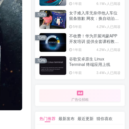
计一年回本
1年前
6.1W+人已阅读
女子难入库无奈停他人车位
TOP4
留条致歉 网友：换自动泊车
来
5年前
4.2W+人已阅读
不收费！华为开展鸿蒙APP
TOP5
开发培训 提供全套课程教学
资源
1年前
4.2W+人已阅读
谷歌安卓原生 Linux
TOP6
Terminal 终端应用上线
1年前
3.4W+人已阅读
广告位招租
热门推荐
最新发布
最近更新
猜你喜欢