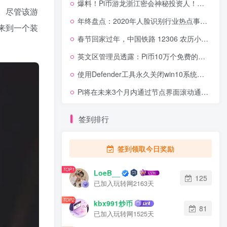
爆料！Pi币游龙浙江密会神秘投资人！或引资布局Pi生态或超级节点！
s。尽管该游
年终盘点：2020年人脸识别行业热点事件一览
后来到一个装
春节回家过年，中国铁路 12306 农历小年火车票今日正式开售，部分机票更便宜
英文区管理员透露：Pi币10万个免费的KYC名额将参与到生态系统中
使用Defender工具永久关闭win10系统杀毒
Pi将在未来3个月内通过节点界面滚动通知，公布节点和超节点申请人！
签到排行
签到领取今日奖励
TOP1
LoeB__
125
已加入玩转网2163天
TOP2
kbx991炒币
81
已加入玩转网1525天