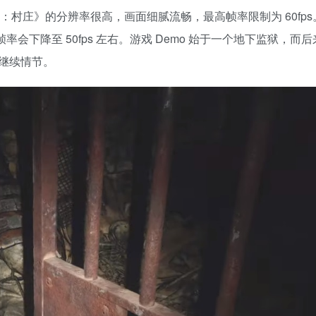
生化危机 8：村庄》的分辨率很高，画面细腻流畅，最高帧率限制为 60fp
帧率会下降至 50fps 左右
。游戏 Demo 始于一个地下监狱，而
继续情节。