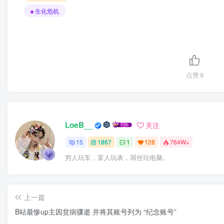
生化危机
点赞
9
LoeB__
关注
15
1867
1
128
764W+
穷人玩车，富人玩表，屌丝玩电脑。
上一篇
B站最惨up主因贫病骤逝 并将其账号列为 “纪念账号”