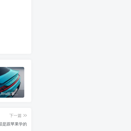
小米SU7 Ultra租车单日价格高达万元：一月内已约满 预计一年回本
女子难入库无奈停他人车位留条致歉 网友：换自动泊车来
不收费！华为开展鸿蒙APP开发培训 提供全套课程教学资源
下一篇
说这招是跟苹果学的