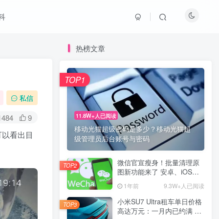
科
热榜文章
TOP1
私信
11.8W+人已阅读
1484
9
移动光猫超级密码是多少？移动光猫超
可以看出目
级管理员后台账号与密码
微信官宣瘦身！批量清理原
TOP2
图新功能来了 安卓、iOS均
可使用
1年前
9.3W+人已阅读
小米SU7 Ultra租车单日价格
TOP3
高达万元：一月内已约满 预