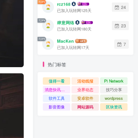
TOP3
rcz168
24
已加入玩转网125天
TOP4
肆意网络
23
已加入玩转网180天
TOP5
MacKen
7
已加入玩转网17天
热门标签
值得一看
活动线报
Pi Network
消息快讯查看更多 》》
业界动态
技巧分享
软件工具
安卓软件
wordpress
影音图像
网站源码
区块资讯