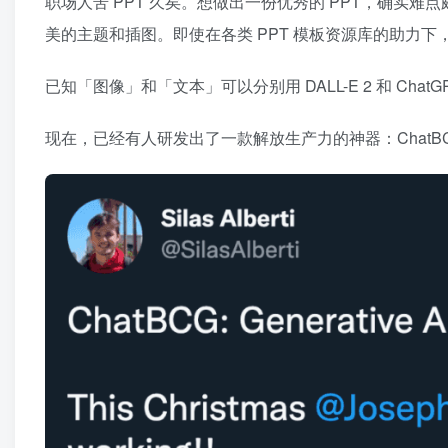
职场人苦 PPT 久矣。想做出一份优秀的 PPT，确实
美的主题和插图。即使在各类 PPT 模板资源库的助力下，
已知「图像」和「文本」可以分别用 DALL-E 2 和 Ch
现在，已经有人研发出了一款解放生产力的神器：ChatBCG，