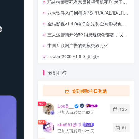
玛莎拉蒂案死者家属希望司机死刑 对于宣判结果表示并不满意
八大软件入门到精通PS/PR/AI/AE/ID/LR/DW教程
金桔影视v1.4.0纯净会员版 全网影视免费在线观看
三大运营商开始5G消息规模化部署，或成微信最强对手！
中国互联网广告的规模突破万亿
Foobar2000 v1.6.0 汉化版
签到排行
签到领取今日奖励
TOP1
LoeB__
125
已加入玩转网2162天
TOP2
kbx991炒币
81
已加入玩转网1525天