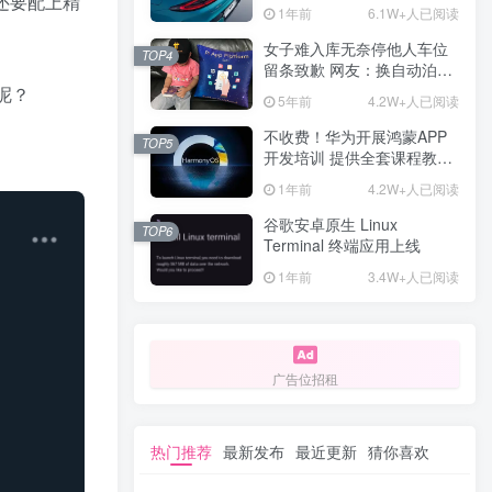
还要配上精
计一年回本
1年前
6.1W+人已阅读
女子难入库无奈停他人车位
TOP4
留条致歉 网友：换自动泊车
来
具呢？
5年前
4.2W+人已阅读
不收费！华为开展鸿蒙APP
TOP5
开发培训 提供全套课程教学
资源
1年前
4.2W+人已阅读
谷歌安卓原生 Linux
TOP6
Terminal 终端应用上线
1年前
3.4W+人已阅读
广告位招租
热门推荐
最新发布
最近更新
猜你喜欢