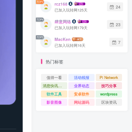
TOP3
rcz168
24
已加入玩转网125天
TOP4
肆意网络
23
已加入玩转网179天
TOP5
MacKen
7
已加入玩转网16天
热门标签
值得一看
活动线报
Pi Network
消息快讯查看更多 》》
业界动态
技巧分享
软件工具
安卓软件
wordpress
影音图像
网站源码
区块资讯