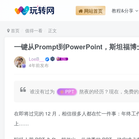
教程&分享
网站首页
首页
值得一看
正文
一键从Prompt到PowerPoint，斯坦
LoeB__
4年前发布
谁没有过为
熬夜的经历？现在，免费的一
PPT
在即将过完的 12 月，相信很多人都在忙一件事：年终工作
上……