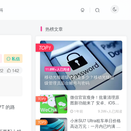
科
热榜文章
TOP1
私信
11.8W+人已阅读
22
142
移动光猫超级密码是多少？移动光猫超
级管理员后台账号与密码
微信官宣瘦身！批量清理原
TOP2
图新功能来了 安卓、iOS均
T 的路
可使用
1年前
9.3W+人已阅读
小米SU7 Ultra租车单日价格
TOP3
高达万元：一月内已约满 预